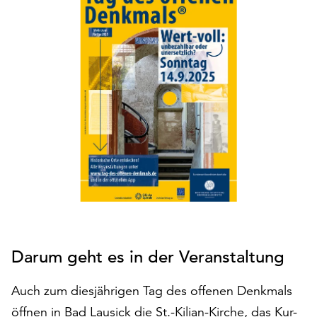
den
Betrieb
der
Seite
notwendig
sind
(funktionale
Cookies),
sowie
solche,
die
lediglich
zu
anonymen
Statistikzwecken
Darum geht es in der Veranstaltung
genutzt
werden.
Auch zum diesjährigen Tag des offenen Denkmals
Klicken
öffnen in Bad Lausick die St.-Kilian-Kirche, das Kur-
Sie