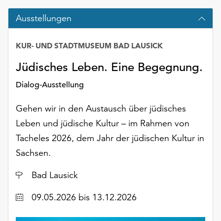
Möchten
Sie
Ausstellungen
die
verwendeten
KUR- UND STADTMUSEUM BAD LAUSICK
Cookies
anpassen,
Jüdisches Leben. Eine Begegnung.
erreichen
Dialog-Ausstellung
Sie
die
Gehen wir in den Austausch über jüdisches
Einstellungen
über
Leben und jüdische Kultur – im Rahmen von
die
Tacheles 2026, dem Jahr der jüdischen Kultur in
Schaltfläche
Sachsen.
„Auswählen“.
Weitere
Ort
Bad Lausick
Informationen
finden
Datum
09.05.2026
bis 13.12.2026
Sie
in