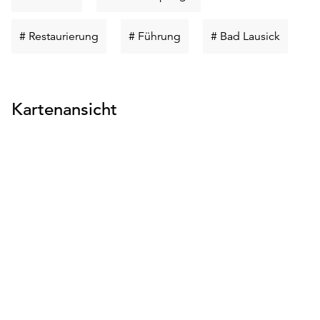
suchen
suchen
Schlüsselwort
Schlüsselwort
Schlüss
# Restaurierung
# Führung
# Bad Lausick
suchen
suchen
suchen
Kartenansicht