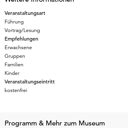
am
Ende
Veranstaltungsart
der
Führung
Seite
die
Vortrag/Lesung
Schaltfläche
Empfehlungen
„Cookie-
Erwachsene
Einstellungen“
zur
Gruppen
Verfügung.
Familien
Funktionale
Kinder
Cookies
werden
Veranstaltungseintritt
auch
kostenfrei
ohne
Ihr
Einverständnis
weiterhin
ausgeführt.
Programm & Mehr zum Museum