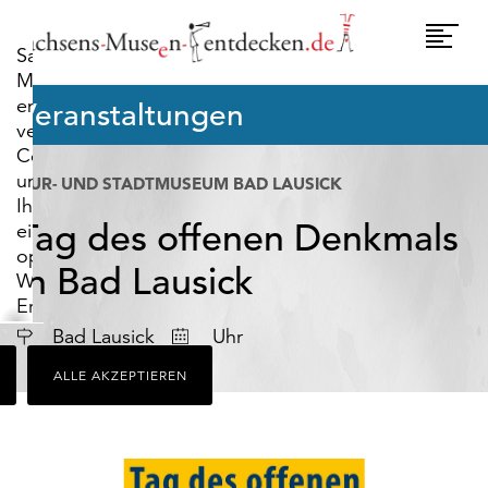
widerrufen.
Umscha
Sachsens-
Naviga
Museen-
entdecken.de
Veranstaltungen
verwendet
Cookies,
um
KUR- UND STADTMUSEUM BAD LAUSICK
Ihnen
Tag des offenen Denkmals
ein
optimales
in Bad Lausick
Webseiten-
Erlebnis
zu
Datum
Bad Lausick
Uhr
bieten.
ALLE AKZEPTIEREN
Dazu
zählen
Cookies,
die
für