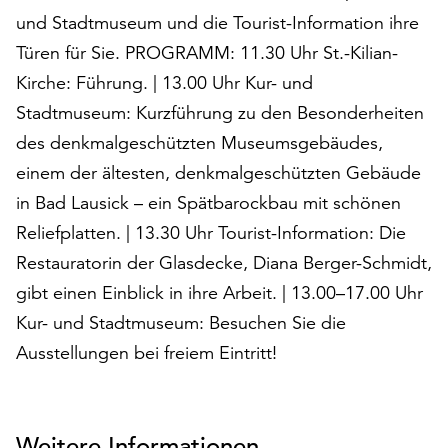
auf
und Stadtmuseum und die Tourist-Information ihre
„Alle
Türen für Sie. PROGRAMM: 11.30 Uhr St.-Kilian-
akzeptieren“,
Kirche: Führung. | 13.00 Uhr Kur- und
um
alle
Stadtmuseum: Kurzführung zu den Besonderheiten
Cookies
des denkmalgeschützten Museumsgebäudes,
zu
einem der ältesten, denkmalgeschützten Gebäude
akzeptieren.
in Bad Lausick – ein Spätbarockbau mit schönen
Sie
können
Reliefplatten. | 13.30 Uhr Tourist-Information: Die
Ihr
Restauratorin der Glasdecke, Diana Berger-Schmidt,
Einverständnis
gibt einen Einblick in ihre Arbeit. | 13.00–17.00 Uhr
jederzeit
ändern
Kur- und Stadtmuseum: Besuchen Sie die
und
Ausstellungen bei freiem Eintritt!
widerrufen.
Dafür
steht
Ihnen
Weitere Informationen