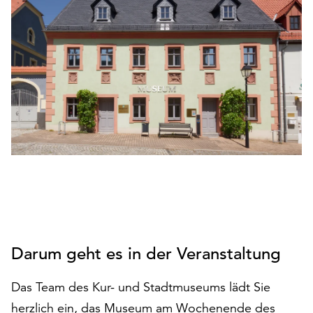
den
Betrieb
der
Seite
notwendig
sind
(funktionale
Cookies),
sowie
solche,
die
lediglich
zu
anonymen
Statistikzwecken
Darum geht es in der Veranstaltung
genutzt
werden.
Das Team des Kur- und Stadtmuseums lädt Sie
Klicken
herzlich ein, das Museum am Wochenende des
Sie