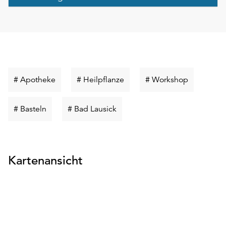
unserer
Datenschutzerklärung
oder
dem
Impressum
.
Schlüsselwort
Schlüsselwort
Schlüsselw
# Apotheke
# Heilpflanze
# Workshop
suchen
suchen
suchen
Schlüsselwort
Schlüsselwort
# Basteln
# Bad Lausick
suchen
suchen
Kartenansicht