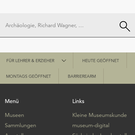
Schnellzugriff
FÜR LEHRER & ERZIEHER
HEUTE GEÖFFNET
MONTAGS GEÖFFNET
BARRIEREARM
Menü
Links
Museen
Kleine Museumskunde
Sammlungen
museum-digital