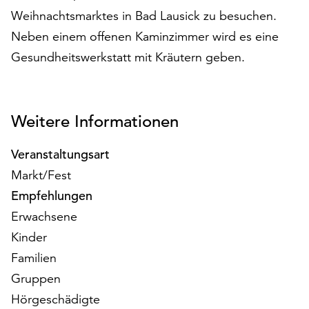
auf
Weihnachtsmarktes in Bad Lausick zu besuchen.
„Alle
Neben einem offenen Kaminzimmer wird es eine
akzeptieren“,
Gesundheitswerkstatt mit Kräutern geben.
um
alle
Cookies
zu
Weitere Informationen
akzeptieren.
Sie
Veranstaltungsart
können
Ihr
Markt/Fest
Einverständnis
Empfehlungen
jederzeit
Erwachsene
ändern
und
Kinder
widerrufen.
Familien
Dafür
Gruppen
steht
Hörgeschädigte
Ihnen