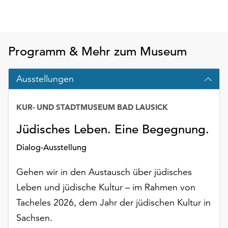
am
Ende
der
Seite
Programm & Mehr zum Museum
die
Schaltfläche
„Cookie-
Ausstellungen
Einstellungen“
zur
KUR- UND STADTMUSEUM BAD LAUSICK
Verfügung.
Funktionale
Jüdisches Leben. Eine Begegnung.
Cookies
werden
Dialog-Ausstellung
auch
ohne
Gehen wir in den Austausch über jüdisches
Ihr
Leben und jüdische Kultur – im Rahmen von
Einverständnis
Tacheles 2026, dem Jahr der jüdischen Kultur in
weiterhin
ausgeführt.
Sachsen.