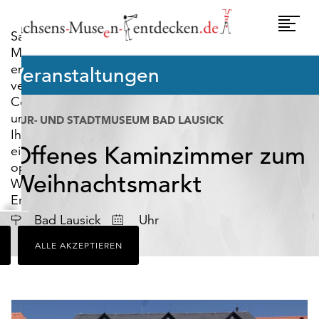
widerrufen.
Umscha
Sachsens-
Naviga
Museen-
entdecken.de
Veranstaltungen
verwendet
Cookies,
um
KUR- UND STADTMUSEUM BAD LAUSICK
Ihnen
Offenes Kaminzimmer zum
ein
optimales
Weihnachtsmarkt
Webseiten-
Erlebnis
zu
Datum
Bad Lausick
Uhr
bieten.
ALLE AKZEPTIEREN
Dazu
zählen
Cookies,
die
für