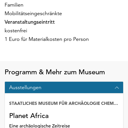
am
Familien
Ende
Mobilitätseingeschränkte
der
Veranstaltungseintritt
Seite
die
kostenfrei
Schaltfläche
1 Euro für Materialkosten pro Person
„Cookie-
Einstellungen“
zur
Verfügung.
Funktionale
Programm & Mehr zum Museum
Cookies
werden
Ausstellungen
auch
ohne
Ihr
STAATLICHES MUSEUM FÜR ARCHÄOLOGIE CHEMNITZ – SMAC
Einverständnis
weiterhin
Planet Africa
ausgeführt.
Eine archäologische Zeitreise