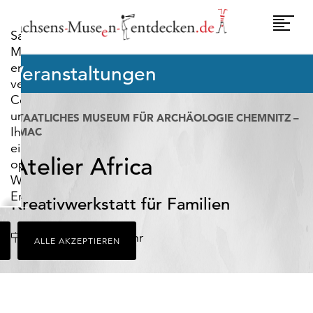
widerrufen.
Umscha
Sachsens-
Naviga
Museen-
entdecken.de
Veranstaltungen
verwendet
Cookies,
um
STAATLICHES MUSEUM FÜR ARCHÄOLOGIE CHEMNITZ –
Ihnen
SMAC
ein
Atelier Africa
optimales
Webseiten-
Erlebnis
Kreativwerkstatt für Familien
zu
bieten.
Datum
Chemnitz
Uhr
ALLE AKZEPTIEREN
Dazu
zählen
Cookies,
die
für