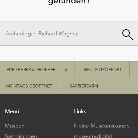
gefunden?
Schnellzugriff
FÜR LEHRER & ERZIEHER
HEUTE GEÖFFNET
MONTAGS GEÖFFNET
BARRIEREARM
Menü
Links
Museen
Kleine Museumskunde
Sammlungen
museum-digital