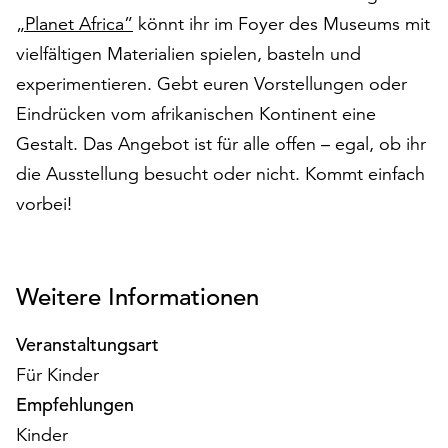
auf
„Planet Africa”
könnt ihr im Foyer des Museums mit
„Alle
vielfältigen Materialien spielen, basteln und
akzeptieren“,
experimentieren. Gebt euren Vorstellungen oder
um
alle
Eindrücken vom afrikanischen Kontinent eine
Cookies
Gestalt. Das Angebot ist für alle offen – egal, ob ihr
zu
die Ausstellung besucht oder nicht. Kommt einfach
akzeptieren.
vorbei!
Sie
können
Ihr
Einverständnis
Weitere Informationen
jederzeit
ändern
und
Veranstaltungsart
widerrufen.
Für Kinder
Dafür
Empfehlungen
steht
Ihnen
Kinder