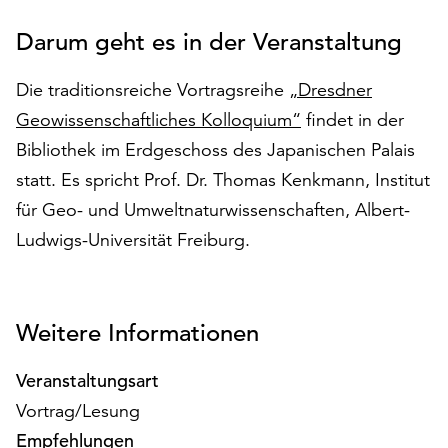
auf
Darum geht es in der Veranstaltung
„Alle
akzeptieren“,
um
Die traditionsreiche Vortragsreihe
„Dresdner
alle
Geowissenschaftliches Kolloquium“
findet in der
Cookies
Bibliothek im Erdgeschoss des Japanischen Palais
zu
statt. Es spricht Prof. Dr. Thomas Kenkmann, Institut
akzeptieren.
Sie
für Geo- und Umweltnaturwissenschaften, Albert-
können
Ludwigs-Universität Freiburg.
Ihr
Einverständnis
jederzeit
ändern
Weitere Informationen
und
widerrufen.
Veranstaltungsart
Dafür
Vortrag/Lesung
steht
Ihnen
Empfehlungen