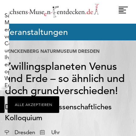
widerrufen.
Umscha
Sachsens-
Naviga
Museen-
entdecken.de
Veranstaltungen
verwendet
Cookies,
um
SENCKENBERG NATURMUSEUM DRESDEN
Ihnen
Zwillingsplaneten Venus
ein
optimales
und Erde – so ähnlich und
Webseiten-
Erlebnis
doch grundverschieden!
zu
bieten.
Dresdner Geowissenschaftliches
ALLE AKZEPTIEREN
Dazu
zählen
Kolloquium
Cookies,
die
Datum
Dresden
Uhr
für