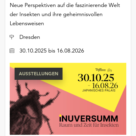
Möchten
Neue Perspektiven auf die faszinierende Welt
Sie
der Insekten und ihre geheimnisvollen
die
Lebensweisen
verwendeten
Cookies
Ort
Dresden
anpassen,
erreichen
Datum
30.10.2025
bis 16.08.2026
Sie
die
Einstellungen
über
AUSSTELLUNGEN
die
Schaltfläche
„Auswählen“.
Weitere
Informationen
finden
Sie
in