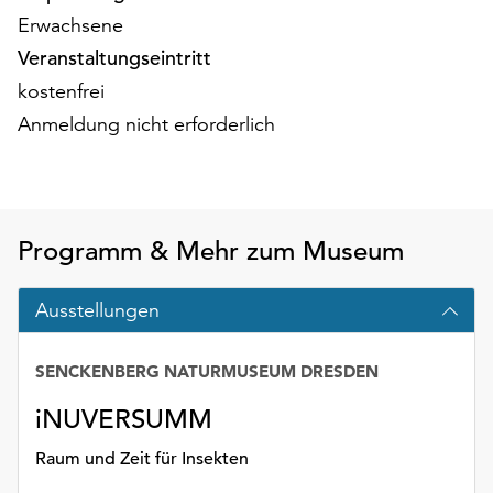
am
Erwachsene
Ende
Veranstaltungseintritt
der
Seite
kostenfrei
die
Anmeldung nicht erforderlich
Schaltfläche
„Cookie-
Einstellungen“
zur
Verfügung.
Programm & Mehr zum Museum
Funktionale
Cookies
Ausstellungen
werden
auch
ohne
SENCKENBERG NATURMUSEUM DRESDEN
Ihr
Einverständnis
iNUVERSUMM
weiterhin
Raum und Zeit für Insekten
ausgeführt.