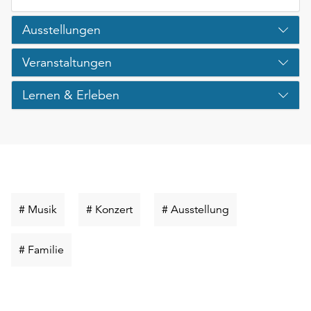
Ausstellungen
Veranstaltungen
Lernen & Erleben
Schlüsselwort
Schlüsselwort
Schlüsselwort
# Musik
# Konzert
# Ausstellung
suchen
suchen
suchen
Schlüsselwort
# Familie
suchen