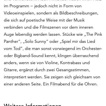
am
im Programm − jedoch nicht in Form von
Ende
Videoeinspielen, sondern als Bildbeschreibungen,
der
Seite
die sich auf poetische Weise mit der Musik
die
verbinden und die Filmszenen vor dem inneren
Schaltfläche
Auge lebendig werden lassen. Stücke wie „The Pink
„Cookie-
Einstellungen“
Panther“, „Solo Sunny“ oder „Spiel mir das Lied
zur
vom Tod“, die man sonst vorwiegend im Orchester-
Verfügung.
oder Bigband-Sound kennt, klingen überraschend
Funktionale
Cookies
anders, wenn sie von Violine, Kontrabass und
werden
Gitarre, ergänzt durch zwei Gesangsstimmen,
auch
interpretiert werden. Sie zeigen sich gleichsam von
ohne
Ihr
einer anderen Seite. Ein Filmabend für die Ohren.
Einverständnis
weiterhin
ausgeführt.