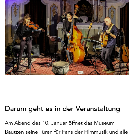
den
Betrieb
der
Seite
notwendig
sind
(funktionale
Cookies),
sowie
solche,
die
lediglich
zu
anonymen
Statistikzwecken
Darum geht es in der Veranstaltung
genutzt
werden.
Am Abend des 10. Januar öffnet das Museum
Klicken
Bautzen seine Türen für Fans der Filmmusik und alle
Sie