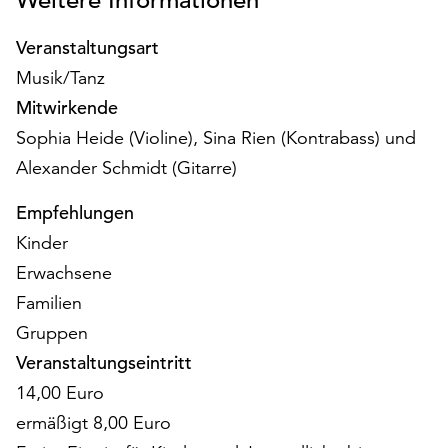
Weitere Informationen
Möchten
Sie
Veranstaltungsart
die
Musik/Tanz
verwendeten
Cookies
Mitwirkende
anpassen,
Sophia Heide (Violine), Sina Rien (Kontrabass) und
erreichen
Alexander Schmidt (Gitarre)
Sie
die
Empfehlungen
Einstellungen
Kinder
über
die
Erwachsene
Schaltfläche
Familien
„Auswählen“.
Gruppen
Weitere
Veranstaltungseintritt
Informationen
14,00 Euro
finden
Sie
ermäßigt 8,00 Euro
in