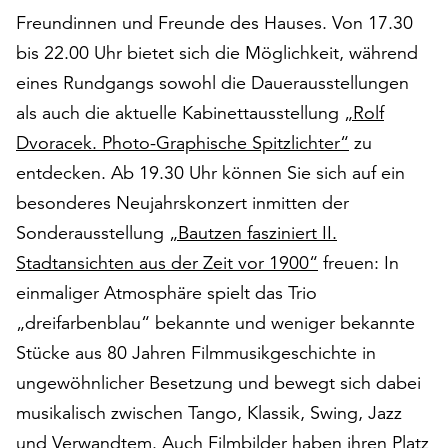
auf
Freundinnen und Freunde des Hauses. Von 17.30
„Alle
bis 22.00 Uhr bietet sich die Möglichkeit, während
akzeptieren“,
eines Rundgangs sowohl die Dauerausstellungen
um
alle
als auch die aktuelle Kabinettausstellung
„Rolf
Cookies
Dvoracek. Photo-Graphische Spitzlichter“
zu
zu
entdecken. Ab 19.30 Uhr können Sie sich auf ein
akzeptieren.
besonderes Neujahrskonzert inmitten der
Sie
können
Sonderausstellung
„Bautzen fasziniert II.
Ihr
Stadtansichten aus der Zeit vor 1900“
freuen: In
Einverständnis
einmaliger Atmosphäre spielt das Trio
jederzeit
ändern
„dreifarbenblau“ bekannte und weniger bekannte
und
Stücke aus 80 Jahren Filmmusikgeschichte in
widerrufen.
ungewöhnlicher Besetzung und bewegt sich dabei
Dafür
steht
musikalisch zwischen Tango, Klassik, Swing, Jazz
Ihnen
und Verwandtem. Auch Filmbilder haben ihren Platz