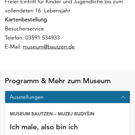
Freier Eintritt für Kinder und Jugendliche bis zum
unserer
vollendeten 16. Lebensjahr
Datenschutzerklärung
oder
Kartenbestellung
dem
Besucherservice
Impressum
Telefon: 03591 534933
.
E-Mail:
museum@bautzen.de
Programm & Mehr zum Museum
Ausstellungen
MUSEUM BAUTZEN – MUZEJ BUDYŠIN
Ich male, also bin ich