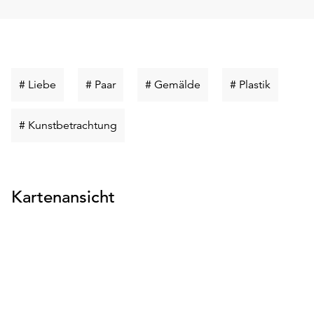
Schlüsselwort
Schlüsselwort
Schlüsselwort
Schlüsse
# Liebe
# Paar
# Gemälde
# Plastik
suchen
suchen
suchen
suchen
Schlüsselwort
# Kunstbetrachtung
suchen
Kartenansicht