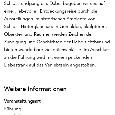
Schlossrundgang ein. Dabei begeben wir uns auf
auf
eine „liebevolle“ Entdeckungsreise durch die
„Alle
akzeptieren“,
Ausstellungen im historischen Ambiente von
um
Schloss Hinterglauchau: In Gemälden, Skulpturen,
alle
Objekten und Räumen werden Zeichen der
Cookies
zu
Zuneigung und Geschichten der Liebe sichtbar und
akzeptieren.
bieten wunderbare Gesprächsanlässe. Im Anschluss
Sie
an die Führung wird mit einem prickelnden
können
Ihr
Liebestrank auf das Verliebtsein angestoßen.
Einverständnis
jederzeit
ändern
und
Weitere Informationen
widerrufen.
Dafür
Veranstaltungsart
steht
Führung
Ihnen