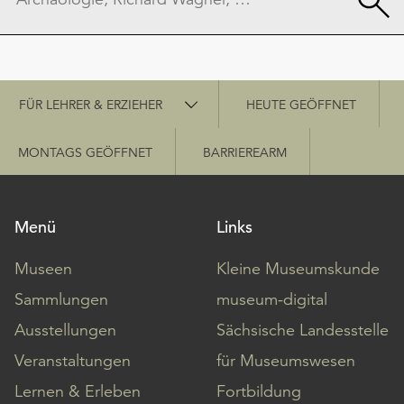
Schnellzugriff
FÜR LEHRER & ERZIEHER
HEUTE GEÖFFNET
MONTAGS GEÖFFNET
BARRIEREARM
Menü
Links
Museen
Kleine Museumskunde
Sammlungen
museum-digital
Ausstellungen
Sächsische Landesstelle
Veranstaltungen
für Museumswesen
Lernen & Erleben
Fortbildung