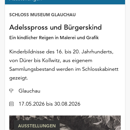
Möchten
Sie
SCHLOSS MUSEUM GLAUCHAU
die
verwendeten
Adelsspross und Bürgerskind
Cookies
anpassen,
Ein kindlicher Reigen in Malerei und Grafik
erreichen
Sie
Kinderbildnisse des 16. bis 20. Jahrhunderts,
die
von Dürer bis Kollwitz, aus eigenem
Einstellungen
Sammlungsbestand werden im Schlosskabinett
über
die
gezeigt.
Schaltfläche
Ort
„Auswählen“.
Glauchau
Weitere
Datum
17.05.2026
bis 30.08.2026
Informationen
finden
Sie
AUSSTELLUNGEN
in