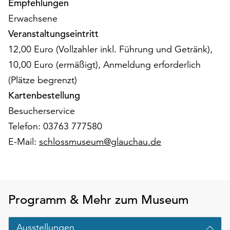
Empfehlungen
am
Ende
Erwachsene
der
Veranstaltungseintritt
Seite
12,00 Euro (Vollzahler inkl. Führung und Getränk),
die
Schaltfläche
10,00 Euro (ermäßigt), Anmeldung erforderlich
„Cookie-
(Plätze begrenzt)
Einstellungen“
Kartenbestellung
zur
Besucherservice
Verfügung.
Funktionale
Telefon: 03763 777580
Cookies
E-Mail:
schlossmuseum@glauchau.de
werden
auch
ohne
Ihr
Einverständnis
Programm & Mehr zum Museum
weiterhin
ausgeführt.
Ausstellungen