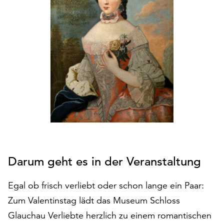
den
Betrieb
der
Seite
notwendig
sind
(funktionale
Cookies),
sowie
solche,
die
lediglich
zu
anonymen
Darum geht es in der Veranstaltung
Statistikzwecken
genutzt
Egal ob frisch verliebt oder schon lange ein Paar:
werden.
Zum Valentinstag lädt das Museum Schloss
Klicken
Glauchau Verliebte herzlich zu einem romantischen
Sie