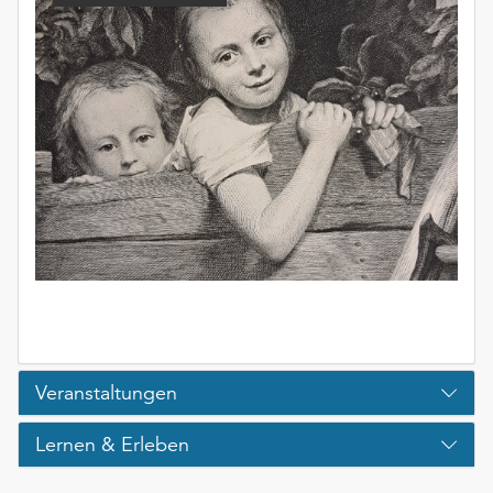
unserer
Datenschutzerklärung
oder
dem
Impressum
.
Veranstaltungen
Lernen & Erleben