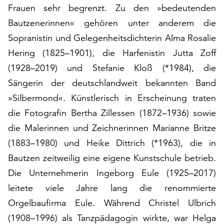
am
Frauen sehr begrenzt. Zu den »bedeutenden
Ende
Bautzenerinnen« gehören unter anderem die
der
Sopranistin und Gelegenheitsdichterin Alma Rosalie
Seite
die
Hering (1825–1901), die Harfenistin Jutta Zoff
Schaltfläche
(1928–2019) und Stefanie Kloß (*1984), die
„Cookie-
Sängerin der deutschlandweit bekannten Band
Einstellungen“
zur
»Silbermond«. Künstlerisch in Erscheinung traten
Verfügung.
die Fotografin Bertha Zillessen (1872–1936) sowie
Funktionale
die Malerinnen und Zeichnerinnen Marianne Britze
Cookies
werden
(1883–1980) und Heike Dittrich (*1963), die in
auch
Bautzen zeitweilig eine eigene Kunstschule betrieb.
ohne
Die Unternehmerin Ingeborg Eule (1925–2017)
Ihr
leitete viele Jahre lang die renommierte
Einverständnis
weiterhin
Orgelbaufirma Eule. Während Christel Ulbrich
ausgeführt.
(1908–1996) als Tanzpädagogin wirkte, war Helga