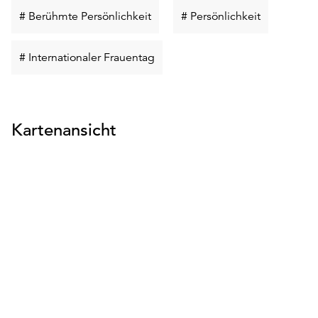
Schlüsselwort
Schlüsselw
# Berühmte Persönlichkeit
# Persönlichkeit
suchen
suchen
Schlüsselwort
# Internationaler Frauentag
suchen
Kartenansicht