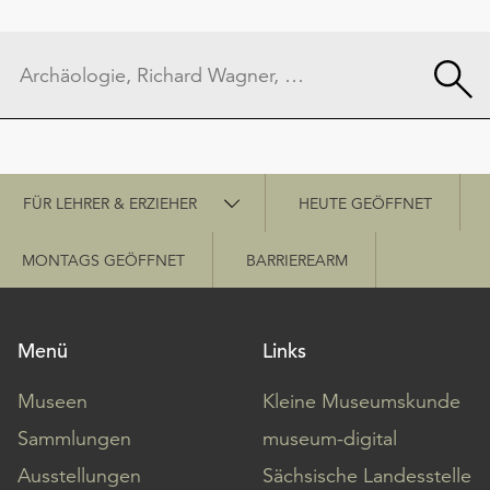
Schnellzugriff
FÜR LEHRER & ERZIEHER
HEUTE GEÖFFNET
MONTAGS GEÖFFNET
BARRIEREARM
Menü
Links
Museen
Kleine Museumskunde
Sammlungen
museum-digital
Ausstellungen
Sächsische Landesstelle