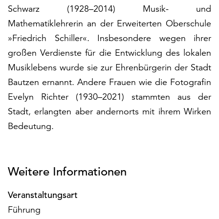
Möchten
Schwarz (1928–2014) Musik- und
Sie
Mathematiklehrerin an der Erweiterten Oberschule
die
»Friedrich Schiller«. Insbesondere wegen ihrer
verwendeten
Cookies
großen Verdienste für die Entwicklung des lokalen
anpassen,
Musiklebens wurde sie zur Ehrenbürgerin der Stadt
erreichen
Bautzen ernannt. Andere Frauen wie die Fotografin
Sie
die
Evelyn Richter (1930–2021) stammten aus der
Einstellungen
Stadt, erlangten aber andernorts mit ihrem Wirken
über
Bedeutung.
die
Schaltfläche
„Auswählen“.
Weitere Informationen
Weitere
Informationen
finden
Veranstaltungsart
Sie
Führung
in