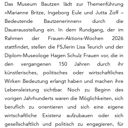
Das Museum Bautzen lädt zur Themenführung
auf
„Alle
»Marianne Britze, Ingeborg Eule und Jutta Zoff –
akzeptieren“,
Bedeutende Bautzenerinnen« durch die
um
Dauerausstellung ein. In dem Rundgang, der im
alle
Rahmen der Frauen-Aktions-Wochen 2026
Cookies
zu
stattfindet, stellen die FSJlerin Lisa Teurich und der
akzeptieren.
Diplom-Museologe Hagen Schulz Frauen vor, die in
Sie
den vergangenen 150 Jahren durch ihr
können
Ihr
künstlerisches, politisches oder wirtschaftliches
Einverständnis
Wirken Bedeutung erlangt haben und machen ihre
jederzeit
Lebensleistung sichtbar. Noch zu Beginn des
ändern
und
vorigen Jahrhunderts waren die Möglichkeiten, sich
widerrufen.
beruflich zu orientieren und sich eine eigene
Dafür
wirtschaftliche Existenz aufzubauen oder sich
steht
gesellschaftlich und politisch zu engagieren, für
Ihnen