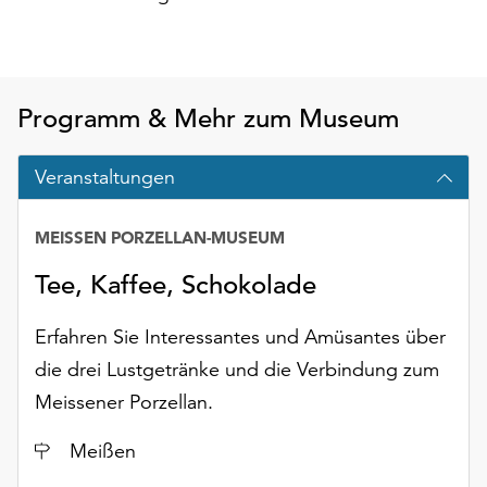
Möchten
Sie
die
verwendeten
Cookies
Programm & Mehr zum Museum
anpassen,
erreichen
Veranstaltungen
Sie
die
Einstellungen
MEISSEN PORZELLAN-MUSEUM
über
Tee, Kaffee, Schokolade
die
Schaltfläche
Erfahren Sie Interessantes und Amüsantes über
„Auswählen“.
die drei Lustgetränke und die Verbindung zum
Weitere
Meissener Porzellan.
Informationen
finden
Ort
Meißen
Sie
in