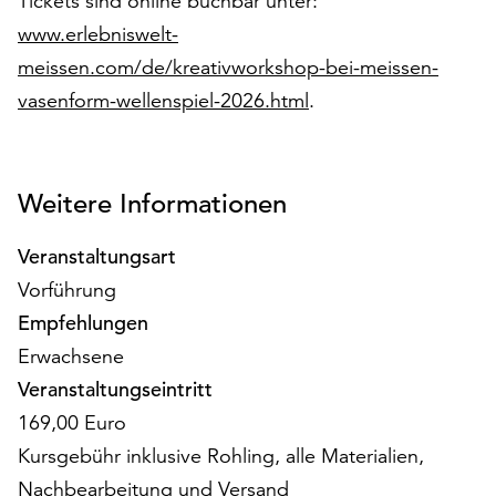
Tickets sind online buchbar unter:
am
www.erlebniswelt-
Ende
der
meissen.com/de/kreativworkshop-bei-meissen-
Seite
vasenform-wellenspiel-2026.html
.
die
Schaltfläche
„Cookie-
Einstellungen“
Weitere Informationen
zur
Verfügung.
Veranstaltungsart
Funktionale
Vorführung
Cookies
werden
Empfehlungen
auch
Erwachsene
ohne
Veranstaltungseintritt
Ihr
Einverständnis
169,00 Euro
weiterhin
Kursgebühr inklusive Rohling, alle Materialien,
ausgeführt.
Nachbearbeitung und Versand