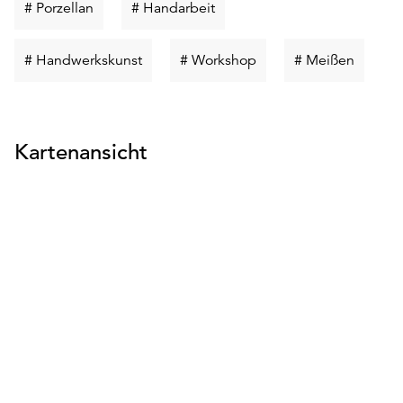
Schlüsselwort
Schlüsselwort
# Porzellan
# Handarbeit
suchen
suchen
Schlüsselwort
Schlüsselwort
Schlüss
# Handwerkskunst
# Workshop
# Meißen
suchen
suchen
suchen
Kartenansicht