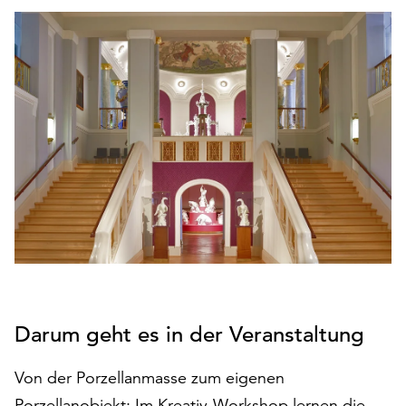
den
Betrieb
der
Seite
notwendig
sind
(funktionale
Cookies),
sowie
solche,
die
lediglich
zu
anonymen
Statistikzwecken
genutzt
Darum geht es in der Veranstaltung
werden.
Von der Porzellanmasse zum eigenen
Klicken
Sie
Porzellanobjekt: Im Kreativ-Workshop lernen die