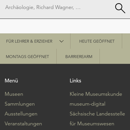
Schnellzugriff
FÜR LEHRER & ERZIEHER
HEUTE GEÖFFNET
MONTAGS GEÖFFNET
BARRIEREARM
Menü
Links
Museen
Kleine Museumskunde
Sammlungen
museum-digital
Ausstellungen
Sächsische Landesstelle
Veranstaltungen
für Museumswesen