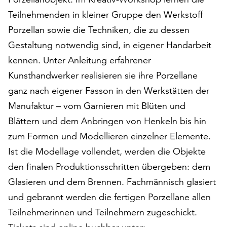
auf
Teilnehmenden in kleiner Gruppe den Werkstoff
„Alle
Porzellan sowie die Techniken, die zu dessen
akzeptieren“,
Gestaltung notwendig sind, in eigener Handarbeit
um
alle
kennen. Unter Anleitung erfahrener
Cookies
Kunsthandwerker realisieren sie ihre Porzellane
zu
ganz nach eigener Fasson in den Werkstätten der
akzeptieren.
Sie
Manufaktur – vom Garnieren mit Blüten und
können
Blättern und dem Anbringen von Henkeln bis hin
Ihr
zum Formen und Modellieren einzelner Elemente.
Einverständnis
jederzeit
Ist die Modellage vollendet, werden die Objekte
ändern
den finalen Produktionsschritten übergeben: dem
und
Glasieren und dem Brennen. Fachmännisch glasiert
widerrufen.
Dafür
und gebrannt werden die fertigen Porzellane allen
steht
Teilnehmerinnen und Teilnehmern zugeschickt.
Ihnen