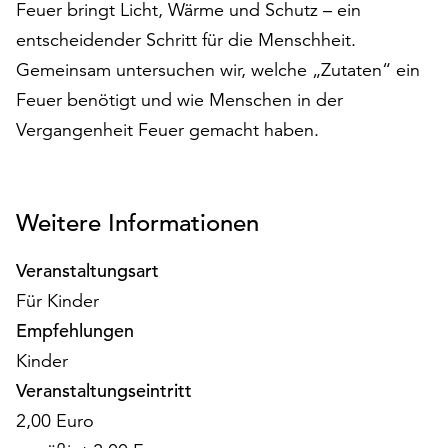
Feuer bringt Licht, Wärme und Schutz – ein
auf
entscheidender Schritt für die Menschheit.
„Alle
akzeptieren“,
Gemeinsam untersuchen wir, welche „Zutaten“ ein
um
Feuer benötigt und wie Menschen in der
alle
Vergangenheit Feuer gemacht haben.
Cookies
zu
akzeptieren.
Sie
Weitere Informationen
können
Ihr
Veranstaltungsart
Einverständnis
jederzeit
Für Kinder
ändern
Empfehlungen
und
Kinder
widerrufen.
Dafür
Veranstaltungseintritt
steht
2,00 Euro
Ihnen