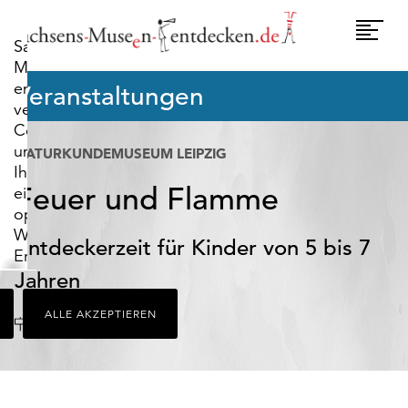
widerrufen.
Umscha
Sachsens-
Naviga
Museen-
entdecken.de
Veranstaltungen
verwendet
Cookies,
um
NATURKUNDEMUSEUM LEIPZIG
Ihnen
Feuer und Flamme
ein
optimales
Webseiten-
Entdeckerzeit für Kinder von 5 bis 7
Erlebnis
zu
Jahren
bieten.
ALLE AKZEPTIEREN
Dazu
Datum
Leipzig
Uhr
zählen
Cookies,
die
für