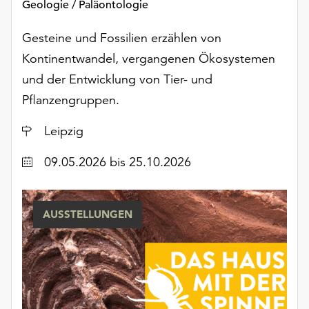
Geologie / Paläontologie
Möchten
Sie
Gesteine und Fossilien erzählen von
die
verwendeten
Kontinentwandel, vergangenen Ökosystemen
Cookies
und der Entwicklung von Tier- und
anpassen,
Pflanzengruppen.
erreichen
Sie
Ort
Leipzig
die
Einstellungen
Datum
09.05.2026
bis 25.10.2026
über
die
Schaltfläche
„Auswählen“.
AUSSTELLUNGEN
Weitere
Informationen
finden
Sie
in