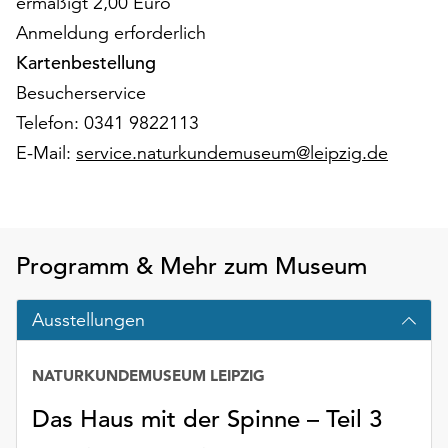
ermäßigt 2,00 Euro
am
Ende
Anmeldung erforderlich
der
Kartenbestellung
Seite
Besucherservice
die
Telefon: 0341 9822113
Schaltfläche
„Cookie-
E-Mail:
service.naturkundemuseum@leipzig.de
Einstellungen“
zur
Verfügung.
Funktionale
Cookies
Programm & Mehr zum Museum
werden
auch
Ausstellungen
ohne
Ihr
Einverständnis
NATURKUNDEMUSEUM LEIPZIG
weiterhin
Das Haus mit der Spinne – Teil 3
ausgeführt.