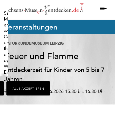
widerrufen.
Umscha
Sachsens-
Naviga
Museen-
entdecken.de
Veranstaltungen
verwendet
Cookies,
um
NATURKUNDEMUSEUM LEIPZIG
Ihnen
Feuer und Flamme
ein
optimales
Webseiten-
Entdeckerzeit für Kinder von 5 bis 7
Erlebnis
zu
Jahren
bieten.
ALLE AKZEPTIEREN
Dazu
Datum
Leipzig
04.06.2026 15.30 bis 16.30 Uhr
zählen
Cookies,
die
für