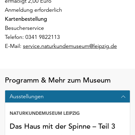
ermäßigt 2,00 Euro
am
Ende
Anmeldung erforderlich
der
Kartenbestellung
Seite
Besucherservice
die
Telefon: 0341 9822113
Schaltfläche
„Cookie-
E-Mail:
service.naturkundemuseum@leipzig.de
Einstellungen“
zur
Verfügung.
Funktionale
Cookies
Programm & Mehr zum Museum
werden
auch
Ausstellungen
ohne
Ihr
Einverständnis
NATURKUNDEMUSEUM LEIPZIG
weiterhin
Das Haus mit der Spinne – Teil 3
ausgeführt.