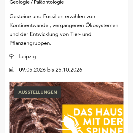
Geologie / Paläontologie
Möchten
Sie
Gesteine und Fossilien erzählen von
die
verwendeten
Kontinentwandel, vergangenen Ökosystemen
Cookies
und der Entwicklung von Tier- und
anpassen,
Pflanzengruppen.
erreichen
Sie
Ort
Leipzig
die
Einstellungen
Datum
09.05.2026
bis 25.10.2026
über
die
Schaltfläche
„Auswählen“.
AUSSTELLUNGEN
Weitere
Informationen
finden
Sie
in