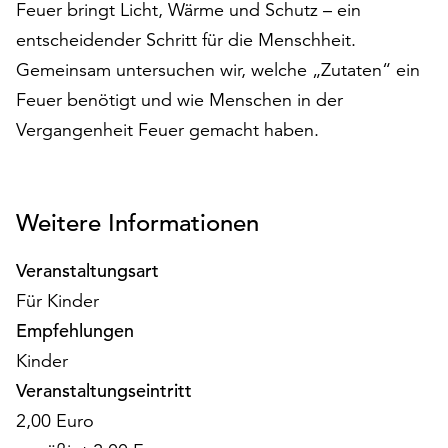
Feuer bringt Licht, Wärme und Schutz – ein
auf
entscheidender Schritt für die Menschheit.
„Alle
akzeptieren“,
Gemeinsam untersuchen wir, welche „Zutaten“ ein
um
Feuer benötigt und wie Menschen in der
alle
Vergangenheit Feuer gemacht haben.
Cookies
zu
akzeptieren.
Sie
Weitere Informationen
können
Ihr
Veranstaltungsart
Einverständnis
jederzeit
Für Kinder
ändern
Empfehlungen
und
Kinder
widerrufen.
Dafür
Veranstaltungseintritt
steht
2,00 Euro
Ihnen