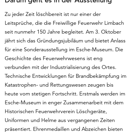
auf
„Alle
Zu jeder Zeit löschbereit ist nur einer der
akzeptieren“,
Leitsprüche, die die Freiwillige Feuerwehr Limbach
um
seit nunmehr 150 Jahre begleitet. Am 3. Oktober
alle
Cookies
jährt sich das Gründungsjubiläum und bietet Anlass
zu
für eine Sonderausstellung im Esche-Museum. Die
akzeptieren.
Geschichte des Feuerwehrwesens ist eng
Sie
verbunden mit der Industrialisierung des Ortes.
können
Ihr
Technische Entwicklungen für Brandbekämpfung im
Einverständnis
Katastrophen- und Rettungswesen zeugen bis
jederzeit
heute vom stetigen Fortschritt. Erstmals werden im
ändern
und
Esche-Museum in enger Zusammenarbeit mit dem
widerrufen.
Historischen Feuerwehrverein Löschgeräte,
Dafür
Uniformen und Helme aus vergangenen Zeiten
steht
Ihnen
präsentiert. Ehrenmedaillen und Abzeichen bieten