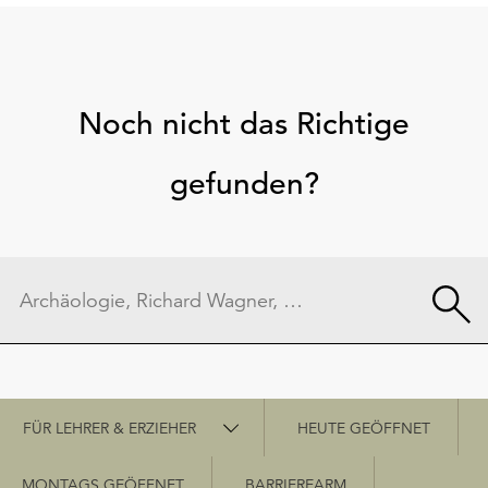
Noch nicht das Richtige
gefunden?
Schnellzugriff
FÜR LEHRER & ERZIEHER
HEUTE GEÖFFNET
MONTAGS GEÖFFNET
BARRIEREARM