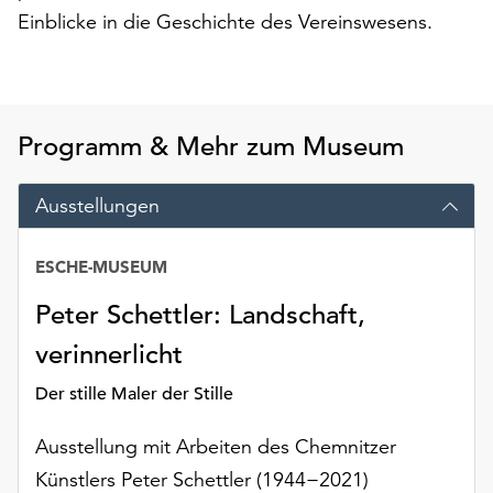
am
Einblicke in die Geschichte des Vereinswesens.
Ende
der
Seite
die
Schaltfläche
Programm & Mehr zum Museum
„Cookie-
Einstellungen“
Ausstellungen
zur
Verfügung.
Funktionale
ESCHE-MUSEUM
Cookies
Peter Schettler: Landschaft,
werden
auch
verinnerlicht
ohne
Ihr
Der stille Maler der Stille
Einverständnis
weiterhin
Ausstellung mit Arbeiten des Chemnitzer
ausgeführt.
Künstlers Peter Schettler (1944−2021)