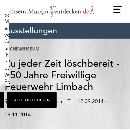
widerrufen.
Umscha
Sachsens-
Naviga
Museen-
entdecken.de
Ausstellungen
verwendet
Cookies,
um
ESCHE-MUSEUM
Ihnen
Zu jeder Zeit löschbereit -
ein
optimales
150 Jahre Freiwillige
Webseiten-
Erlebnis
Feuerwehr Limbach
zu
bieten.
Ort
Datum
Limbach-Oberfrohna
ALLE AKZEPTIEREN
12.09.2014 -
Dazu
zählen
09.11.2014
Cookies,
die
für