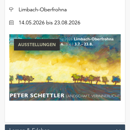
Möchten
Ort
Limbach-Oberfrohna
Sie
die
Datum
14.05.2026
bis 23.08.2026
verwendeten
Cookies
anpassen,
erreichen
AUSSTELLUNGEN
Sie
die
Einstellungen
über
die
Schaltfläche
„Auswählen“.
Weitere
Informationen
finden
Sie
in