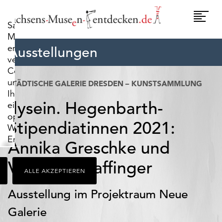
widerrufen.
Umscha
Sachsens-
Naviga
Museen-
entdecken.de
Ausstellungen
verwendet
Cookies,
um
STÄDTISCHE GALERIE DRESDEN – KUNSTSAMMLUNG
Ihnen
flysein. Hegenbarth-
ein
optimales
Stipendiatinnen 2021:
Webseiten-
Erlebnis
Annika Greschke und
zu
bieten.
Veronika Pfaffinger
ALLE AKZEPTIEREN
Dazu
zählen
Ausstellung im Projektraum Neue
Cookies,
die
Galerie
für