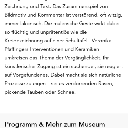
am
Zeichnung und Text. Das Zusammenspiel von
Ende
Bildmotiv und Kommentar ist verstörend, oft witzig,
der
Seite
immer lakonisch. Die malerische Geste wirkt dabei
die
so flüchtig und unprätentiös wie die
Schaltfläche
Kreidezeichnung auf einer Schultafel. ­ Veronika
„Cookie-
Einstellungen“
Pfaffingers Interventionen und Keramiken
zur
umkreisen das Thema der Vergänglichkeit. Ihr
Verfügung.
künstlerischer Zugang ist ein suchender, sie reagiert
Funktionale
auf Vorgefundenes. Dabei macht sie sich natürliche
Cookies
werden
Prozesse zu eigen – sei es verdorrenden Rasen,
auch
pickende Tauben oder Schnee.
ohne
Ihr
Einverständnis
weiterhin
ausgeführt.
Programm & Mehr zum Museum