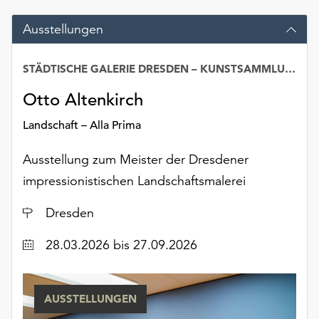
Möchten
Sie
Ausstellungen
die
verwendeten
STÄDTISCHE GALERIE DRESDEN – KUNSTSAMMLUNG
Cookies
anpassen,
Otto Altenkirch
erreichen
Sie
Landschaft – Alla Prima
die
Einstellungen
Ausstellung zum Meister der Dresdener
über
impressionistischen Landschaftsmalerei
die
Schaltfläche
Ort
Dresden
„Auswählen“.
Datum
28.03.2026
bis 27.09.2026
Weitere
Informationen
finden
Sie
AUSSTELLUNGEN
in