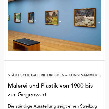
unserer
Datenschutzerklärung
oder
dem
Impressum
.
STÄDTISCHE GALERIE DRESDEN – KUNSTSAMMLUNG
Datum
Malerei und Plastik von 1900 bis
zur Gegenwart
Die ständige Ausstellung zeigt einen Streifzug