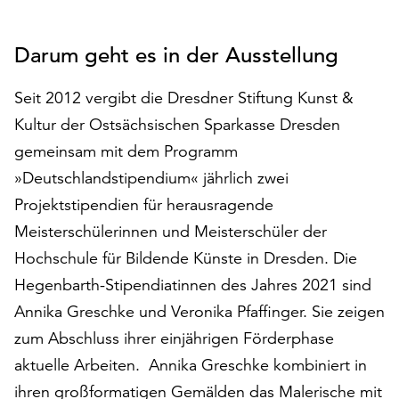
auf
„Alle
Darum geht es in der Ausstellung
akzeptieren“,
um
Seit 2012 vergibt die Dresdner Stiftung Kunst &
alle
Cookies
Kultur der Ostsächsischen Sparkasse Dresden
zu
gemeinsam mit dem Programm
akzeptieren.
»Deutschlandstipendium« jährlich zwei
Sie
können
Projektstipendien für herausragende
Ihr
Meisterschülerinnen und Meisterschüler der
Einverständnis
Hochschule für Bildende Künste in Dresden. Die
jederzeit
ändern
Hegenbarth-Stipendiatinnen des Jahres 2021 sind
und
Annika Greschke und Veronika Pfaffinger. Sie zeigen
widerrufen.
zum Abschluss ihrer einjährigen Förderphase
Dafür
aktuelle Arbeiten. ­ Annika Greschke kombiniert in
steht
Ihnen
ihren großformatigen Gemälden das Malerische mit