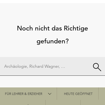
Noch nicht das Richtige
gefunden?
Schnellzugriff
FÜR LEHRER & ERZIEHER
HEUTE GEÖFFNET