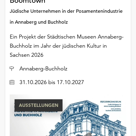
Boomtown
am
Ende
Jüdische Unternehmen in der Posamentenindustrie
der
in Annaberg und Buchholz
Seite
die
Ein Projekt der Städtischen Museen Annaberg-
Schaltfläche
„Cookie-
Buchholz im Jahr der jüdischen Kultur in
Einstellungen“
Sachsen 2026
zur
Verfügung.
Ort
Annaberg-Buchholz
Funktionale
Cookies
Datum
31.10.2026
bis 17.10.2027
werden
auch
ohne
AUSSTELLUNGEN
Ihr
Einverständnis
weiterhin
ausgeführt.