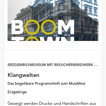
Möchten
Sie
die
verwendeten
Cookies
anpassen,
erreichen
Sie
die
Einstellungen
über
die
ERZGEBIRGSMUSEUM MIT BESUCHERBERGWERK „IM GÖSSNER“
Schaltfläche
„Auswählen“.
Klangwelten
Weitere
Das begehbare Programmheft zum Musikfest
Informationen
Erzgebirge
finden
Sie
Gezeigt werden Drucke und Handschriften aus
in