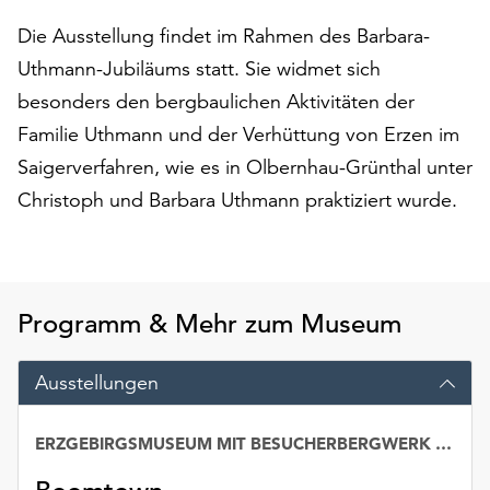
auf
Die Ausstellung findet im Rahmen des Barbara-
„Alle
Uthmann-Jubiläums statt. Sie widmet sich
akzeptieren“,
um
besonders den bergbaulichen Aktivitäten der
alle
Familie Uthmann und der Verhüttung von Erzen im
Cookies
Saigerverfahren, wie es in Olbernhau-Grünthal unter
zu
akzeptieren.
Christoph und Barbara Uthmann praktiziert wurde.
Sie
können
Ihr
Einverständnis
Programm & Mehr zum Museum
jederzeit
ändern
und
Ausstellungen
widerrufen.
Dafür
ERZGEBIRGSMUSEUM MIT BESUCHERBERGWERK „IM GÖSSNER“
steht
Ihnen