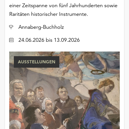
unserer
einer Zeitspanne von fünf Jahrhunderten sowie
Datenschutzerklärung
Raritäten historischer Instrumente.
oder
dem
Ort
Annaberg-Buchholz
Impressum
.
Datum
24.06.2026
bis 13.09.2026
AUSSTELLUNGEN