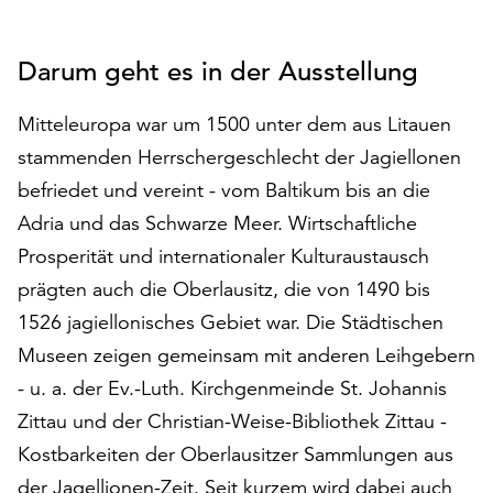
auf
„Alle
Darum geht es in der Ausstellung
akzeptieren“,
um
alle
Mitteleuropa war um 1500 unter dem aus Litauen
Cookies
stammenden Herrschergeschlecht der Jagiellonen
zu
befriedet und vereint - vom Baltikum bis an die
akzeptieren.
Adria und das Schwarze Meer. Wirtschaftliche
Sie
können
Prosperität und internationaler Kulturaustausch
Ihr
prägten auch die Oberlausitz, die von 1490 bis
Einverständnis
1526 jagiellonisches Gebiet war. Die Städtischen
jederzeit
ändern
Museen zeigen gemeinsam mit anderen Leihgebern
und
- u. a. der Ev.-Luth. Kirchgenmeinde St. Johannis
widerrufen.
Zittau und der Christian-Weise-Bibliothek Zittau -
Dafür
steht
Kostbarkeiten der Oberlausitzer Sammlungen aus
Ihnen
der Jagellionen-Zeit. Seit kurzem wird dabei auch