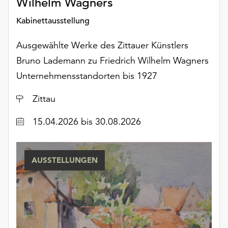
Wilhelm Wagners
Möchten
Sie
Kabinettausstellung
die
verwendeten
Ausgewählte Werke des Zittauer Künstlers
Cookies
Bruno Lademann zu Friedrich Wilhelm Wagners
anpassen,
Unternehmensstandorten bis 1927
erreichen
Sie
Ort
Zittau
die
Einstellungen
Datum
15.04.2026
bis 30.08.2026
über
die
Schaltfläche
„Auswählen“.
AUSSTELLUNGEN
Weitere
Informationen
finden
Sie
in