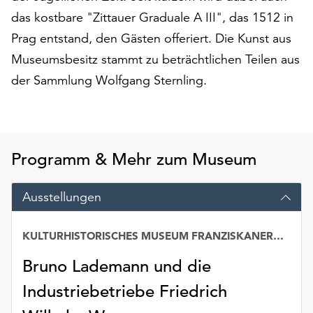
am
das kostbare "Zittauer Graduale A III", das 1512 in
Ende
Prag entstand, den Gästen offeriert. Die Kunst aus
der
Seite
Museumsbesitz stammt zu beträchtlichen Teilen aus
die
der Sammlung Wolfgang Sternling.
Schaltfläche
„Cookie-
Einstellungen“
zur
Verfügung.
Programm & Mehr zum Museum
Funktionale
Cookies
Ausstellungen
werden
auch
ohne
KULTURHISTORISCHES MUSEUM FRANZISKANERKLOSTER
Ihr
Einverständnis
Bruno Lademann und die
weiterhin
Industriebetriebe Friedrich
ausgeführt.