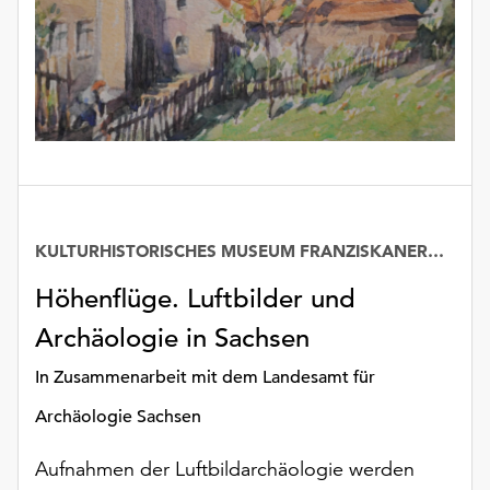
unserer
Datenschutzerklärung
oder
dem
Impressum
.
KULTURHISTORISCHES MUSEUM FRANZISKANERKLOSTER
Höhenflüge. Luftbilder und
Archäologie in Sachsen
In Zusammenarbeit mit dem Landesamt für
Archäologie Sachsen
Aufnahmen der Luftbildarchäologie werden