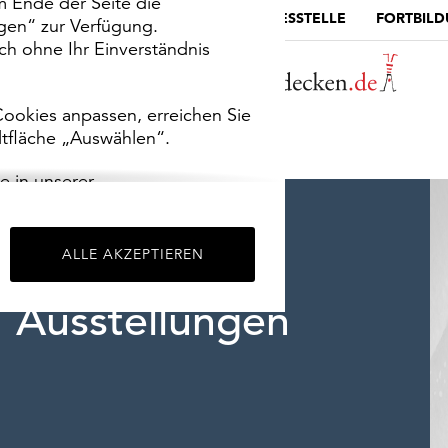
m Ende der Seite die
MUSEUMSPORTAL
DIE LANDESSTELLE
FORTBIL
ngen“ zur Verfügung.
h ohne Ihr Einverständnis
ookies anpassen, erreichen Sie
ltfläche „Auswählen“.
e in unserer
m
Impressum
.
ALLE AKZEPTIEREN
Ausstellungen