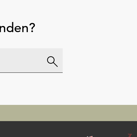
unden?