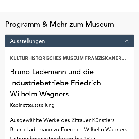
am
Ende
der
Programm & Mehr zum Museum
Seite
die
Schaltfläche
Ausstellungen
„Cookie-
Einstellungen“
KULTURHISTORISCHES MUSEUM FRANZISKANERKLOSTER
zur
Verfügung.
Bruno Lademann und die
Funktionale
Cookies
Industriebetriebe Friedrich
werden
Wilhelm Wagners
auch
ohne
Kabinettausstellung
Ihr
Einverständnis
Ausgewählte Werke des Zittauer Künstlers
weiterhin
Bruno Lademann zu Friedrich Wilhelm Wagners
ausgeführt.
Unternehmensstandorten bis 1927