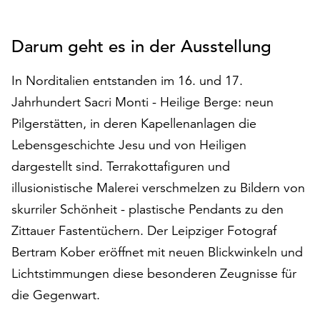
auf
„Alle
Darum geht es in der Ausstellung
akzeptieren“,
um
alle
In Norditalien entstanden im 16. und 17.
Cookies
Jahrhundert Sacri Monti - Heilige Berge: neun
zu
Pilgerstätten, in deren Kapellenanlagen die
akzeptieren.
Lebensgeschichte Jesu und von Heiligen
Sie
können
dargestellt sind. Terrakottafiguren und
Ihr
illusionistische Malerei verschmelzen zu Bildern von
Einverständnis
skurriler Schönheit - plastische Pendants zu den
jederzeit
ändern
Zittauer Fastentüchern. Der Leipziger Fotograf
und
Bertram Kober eröffnet mit neuen Blickwinkeln und
widerrufen.
Lichtstimmungen diese besonderen Zeugnisse für
Dafür
steht
die Gegenwart.
Ihnen