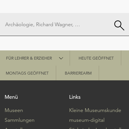
Schnellzugriff
FÜR LEHRER & ERZIEHER
HEUTE GEÖFFNET
MONTAGS GEÖFFNET
BARRIEREARM
Menü
Links
Museen
Kleine Museumskunde
Sammlungen
museum-digital