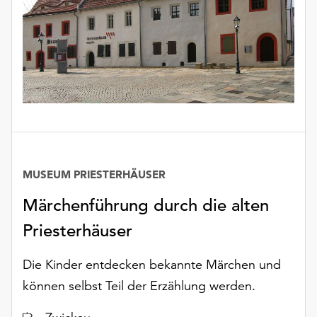
Möchten
Sie
die
verwendeten
Cookies
anpassen,
erreichen
Sie
die
Einstellungen
über
MUSEUM PRIESTERHÄUSER
die
Märchenführung durch die alten
Schaltfläche
„Auswählen“.
Priesterhäuser
Weitere
Informationen
Die Kinder entdecken bekannte Märchen und
finden
können selbst Teil der Erzählung werden.
Sie
in
Ort