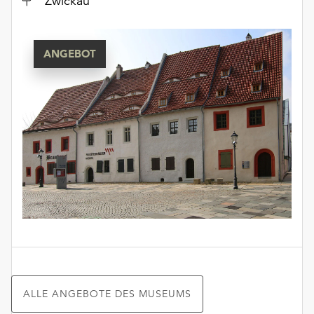
Zwickau
unserer
Datenschutzerklärung
oder
ANGEBOT
dem
Impressum
.
ALLE ANGEBOTE DES MUSEUMS