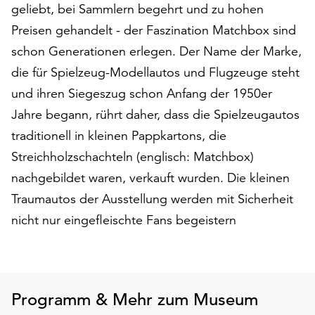
geliebt, bei Sammlern begehrt und zu hohen
auf
Preisen gehandelt - der Faszination Matchbox sind
„Alle
akzeptieren“,
schon Generationen erlegen. Der Name der Marke,
um
die für Spielzeug-Modellautos und Flugzeuge steht
alle
und ihren Siegeszug schon Anfang der 1950er
Cookies
zu
Jahre begann, rührt daher, dass die Spielzeugautos
akzeptieren.
traditionell in kleinen Pappkartons, die
Sie
Streichholzschachteln (englisch: Matchbox)
können
Ihr
nachgebildet waren, verkauft wurden. Die kleinen
Einverständnis
Traumautos der Ausstellung werden mit Sicherheit
jederzeit
nicht nur eingefleischte Fans begeistern
ändern
und
widerrufen.
Dafür
steht
Programm & Mehr zum Museum
Ihnen