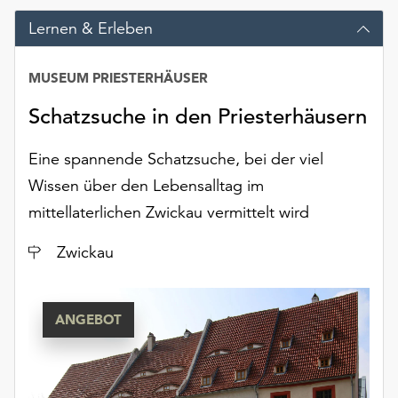
am
Lernen & Erleben
Ende
der
Seite
MUSEUM PRIESTERHÄUSER
die
Schaltfläche
Schatzsuche in den Priesterhäusern
„Cookie-
Einstellungen“
Eine spannende Schatzsuche, bei der viel
zur
Wissen über den Lebensalltag im
Verfügung.
mittellaterlichen Zwickau vermittelt wird
Funktionale
Cookies
Ort
Zwickau
werden
auch
ohne
Ihr
ANGEBOT
Einverständnis
weiterhin
ausgeführt.