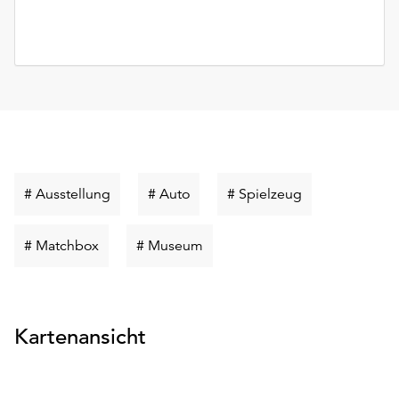
Schlüsselwort
Schlüsselwort
Schlüsselwort
# Ausstellung
# Auto
# Spielzeug
suchen
suchen
suchen
Schlüsselwort
Schlüsselwort
# Matchbox
# Museum
suchen
suchen
Kartenansicht