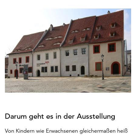
den
Betrieb
der
Seite
notwendig
sind
(funktionale
Cookies),
sowie
solche,
die
lediglich
zu
anonymen
Statistikzwecken
genutzt
Darum geht es in der Ausstellung
werden.
Klicken
Von Kindern wie Erwachsenen gleichermaßen heiß
Sie