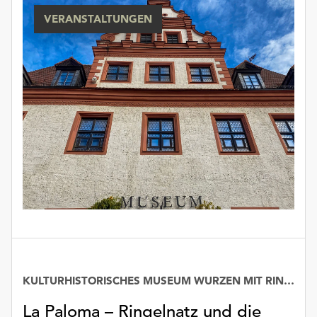
unserer
VERANSTALTUNGEN
Datenschutzerklärung
oder
dem
Impressum
.
KULTURHISTORISCHES MUSEUM WURZEN MIT RINGELNATZ-SAMMLUNG
La Paloma – Ringelnatz und die