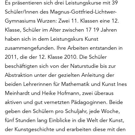
Es präsentieren sich drei Leistungskurse mit 39
auf
Schüler/Innen des Magnus-Gottfried-Lichtwer-
„Alle
akzeptieren“,
Gymnasiums Wurzen: Zwei 11. Klassen eine 12.
um
Klasse, Schüler im Alter zwischen 17 19 Jahren
alle
haben sich in dem Leistungskurs Kunst
Cookies
zusammengefunden. Ihre Arbeiten entstanden in
zu
akzeptieren.
2011, die der 12. Klasse 2010. Die Schüler
Sie
beschäftigten sich von der Naturstudie bis zur
können
Abstraktion unter der gezielten Anleitung der
Ihr
Einverständnis
beiden Lehrerinnen für Mathematik und Kunst Ines
jederzeit
Meinhardt und Heike Hofmann, zwei überaus
ändern
aktiven und gut vernetzten Pädagoginnen. Beide
und
widerrufen.
geben den Schülern pro Schuljahr, jede Woche,
Dafür
fünf Stunden lang Einblicke in die Welt der Kunst,
steht
der Kunstgeschichte und erarbeiten diese mit den
Ihnen