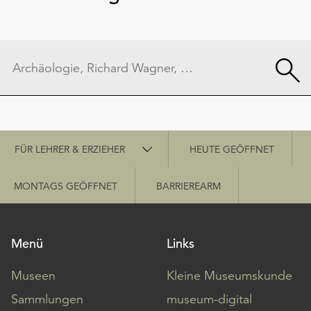
Schnellzugriff
FÜR LEHRER & ERZIEHER
HEUTE GEÖFFNET
MONTAGS GEÖFFNET
BARRIEREARM
Menü
Links
Museen
Kleine Museumskunde
Sammlungen
museum-digital