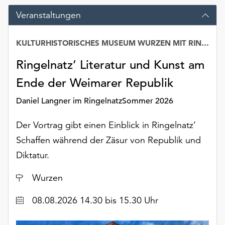
Möchten
Veranstaltungen
Sie
die
verwendeten
KULTURHISTORISCHES MUSEUM WURZEN MIT RINGELNATZ-SAMMLUNG
Cookies
Ringelnatz’ Literatur und Kunst am
anpassen,
erreichen
Ende der Weimarer Republik
Sie
die
Daniel Langner im RingelnatzSommer 2026
Einstellungen
über
Der Vortrag gibt einen Einblick in Ringelnatz’
die
Schaffen während der Zäsur von Republik und
Schaltfläche
Diktatur.
„Auswählen“.
Weitere
Ort
Wurzen
Informationen
finden
Datum
08.08.2026 14.30 bis 15.30 Uhr
Sie
in