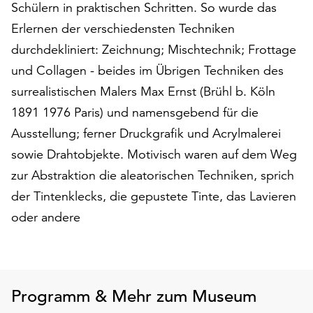
am
Schülern in praktischen Schritten. So wurde das
Ende
Erlernen der verschiedensten Techniken
der
durchdekliniert: Zeichnung; Mischtechnik; Frottage
Seite
und Collagen - beides im Übrigen Techniken des
die
Schaltfläche
surrealistischen Malers Max Ernst (Brühl b. Köln
„Cookie-
1891 1976 Paris) und namensgebend für die
Einstellungen“
Ausstellung; ferner Druckgrafik und Acrylmalerei
zur
Verfügung.
sowie Drahtobjekte. Motivisch waren auf dem Weg
Funktionale
zur Abstraktion die aleatorischen Techniken, sprich
Cookies
der Tintenklecks, die gepustete Tinte, das Lavieren
werden
auch
oder andere
ohne
Ihr
Einverständnis
weiterhin
Programm & Mehr zum Museum
ausgeführt.