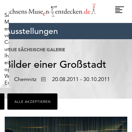
widerrufen.
Umscha
Sachsens-
Naviga
Museen-
entdecken.de
Ausstellungen
verwendet
Cookies,
um
NEUE SÄCHSISCHE GALERIE
Ihnen
Bilder einer Großstadt
ein
optimales
Webseiten-
Ort
Datum
Chemnitz
20.08.2011 - 30.10.2011
Erlebnis
zu
bieten.
ALLE AKZEPTIEREN
Dazu
zählen
Cookies,
die
für