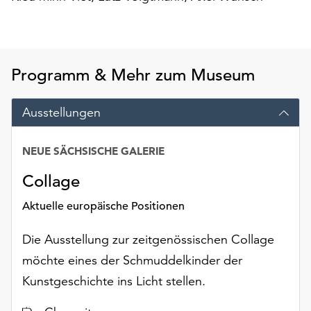
am
Ende
der
Seite
die
Programm & Mehr zum Museum
Schaltfläche
„Cookie-
Ausstellungen
Einstellungen“
zur
Verfügung.
NEUE SÄCHSISCHE GALERIE
Funktionale
Collage
Cookies
werden
Aktuelle europäische Positionen
auch
ohne
Die Ausstellung zur zeitgenössischen Collage
Ihr
möchte eines der Schmuddelkinder der
Einverständnis
weiterhin
Kunstgeschichte ins Licht stellen.
ausgeführt.