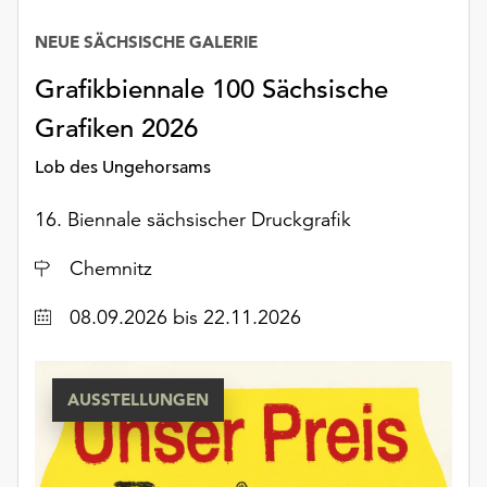
unserer
NEUE SÄCHSISCHE GALERIE
Datenschutzerklärung
oder
Grafikbiennale 100 Sächsische
dem
Impressum
Grafiken 2026
.
Lob des Ungehorsams
16. Biennale sächsischer Druckgrafik
Ort
Chemnitz
Datum
08.09.2026
bis 22.11.2026
AUSSTELLUNGEN