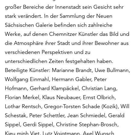
auf
großer Bereiche der Innenstadt sein Gesicht sehr
„Alle
stark verändert. In der Sammlung der Neuen
akzeptieren“,
Sächsischen Galerie befinden sich zahlreiche
um
alle
Werke, auf denen Chemnitzer Künstler das Bild und
Cookies
die Atmosphäre ihrer Stadt und ihrer Bewohner aus
zu
verschiedenen Perspektiven und zu
akzeptieren.
unterschiedlichen Zeiten festgehalten haben.
Sie
können
Beteiligte Künstler: Marianne Brandt, Uwe Bullmann,
Ihr
Wolfgang Einmahl, Hermann Gabler, Peter
Einverständnis
Hofmann, Gerhard Klampäckel, Christian Lang,
jederzeit
ändern
Florian Merkel, Klaus Neubauer, Ernst Olbrich,
und
Lothar Rentsch, Gregor-Torsten Schade (Kozik), Will
widerrufen.
Schestak, Peter Schettler, Jean Schmiedel, Gerald
Dafür
steht
Sippel, Gerdi Sippel, Christine Stephan-Brosch,
Ihnen
Kieu minh Viet, Lutz Voigtmann, Axel Wunsch