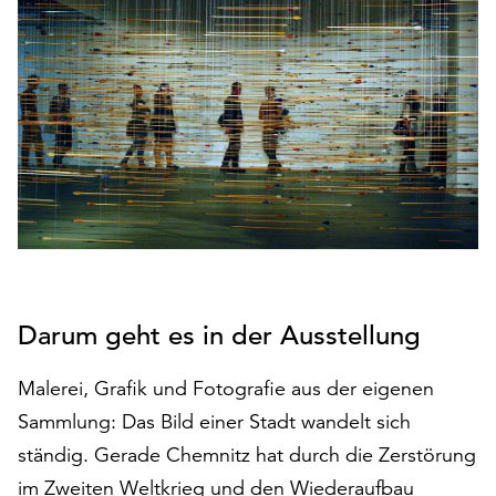
den
Betrieb
der
Seite
notwendig
sind
(funktionale
Cookies),
sowie
solche,
die
lediglich
zu
Darum geht es in der Ausstellung
anonymen
Statistikzwecken
Malerei, Grafik und Fotografie aus der eigenen
genutzt
Sammlung: Das Bild einer Stadt wandelt sich
werden.
ständig. Gerade Chemnitz hat durch die Zerstörung
Klicken
im Zweiten Weltkrieg und den Wiederaufbau
Sie