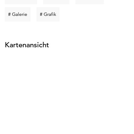
suchen
suchen
suchen
Schlüsselwort
Schlüsselwort
# Galerie
# Grafik
suchen
suchen
Kartenansicht