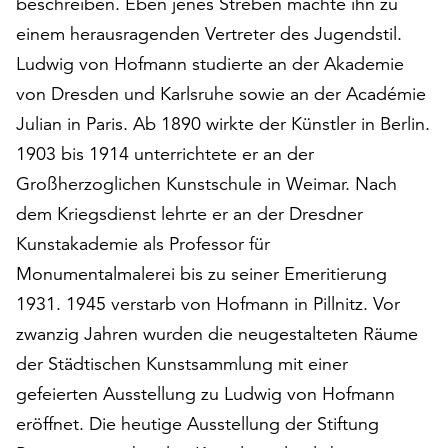
beschreiben. Eben jenes Streben machte ihn zu
auf
einem herausragenden Vertreter des Jugendstil.
„Alle
Ludwig von Hofmann studierte an der Akademie
akzeptieren“,
um
von Dresden und Karlsruhe sowie an der Académie
alle
Julian in Paris. Ab 1890 wirkte der Künstler in Berlin.
Cookies
1903 bis 1914 unterrichtete er an der
zu
akzeptieren.
Großherzoglichen Kunstschule in Weimar. Nach
Sie
dem Kriegsdienst lehrte er an der Dresdner
können
Kunstakademie als Professor für
Ihr
Einverständnis
Monumentalmalerei bis zu seiner Emeritierung
jederzeit
1931. 1945 verstarb von Hofmann in Pillnitz. Vor
ändern
zwanzig Jahren wurden die neugestalteten Räume
und
der Städtischen Kunstsammlung mit einer
widerrufen.
Dafür
gefeierten Ausstellung zu Ludwig von Hofmann
steht
eröffnet. Die heutige Ausstellung der Stiftung
Ihnen