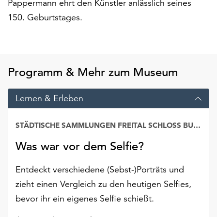
Pappermann ehrt den Künstler anlässlich seines
am
Ende
150. Geburtstages.
der
Seite
die
Schaltfläche
Programm & Mehr zum Museum
„Cookie-
Einstellungen“
zur
Lernen & Erleben
Verfügung.
Funktionale
STÄDTISCHE SAMMLUNGEN FREITAL SCHLOSS BURGK
Cookies
werden
Was war vor dem Selfie?
auch
ohne
Entdeckt verschiedene (Sebst-)Porträts und
Ihr
Einverständnis
zieht einen Vergleich zu den heutigen Selfies,
weiterhin
bevor ihr ein eigenes Selfie schießt.
ausgeführt.