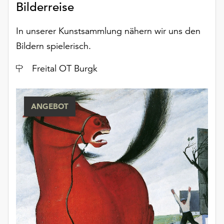
Bilderreise
unserer
Datenschutzerklärung
In unserer Kunstsammlung nähern wir uns den
oder
dem
Bildern spielerisch.
Impressum
.
Ort
Freital OT Burgk
ANGEBOT