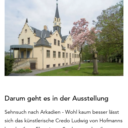
den
Betrieb
der
Seite
notwendig
sind
(funktionale
Cookies),
sowie
solche,
die
lediglich
zu
anonymen
Statistikzwecken
Darum geht es in der Ausstellung
genutzt
werden.
Sehnsuch nach Arkadien - Wohl kaum besser lässt
sich das künstlerische Credo Ludwig von Hofmanns
Klicken
Sie