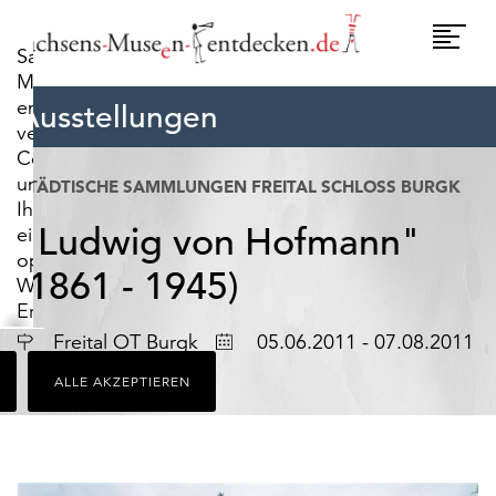
widerrufen.
Umscha
Sachsens-
Naviga
Museen-
entdecken.de
Ausstellungen
verwendet
Cookies,
um
STÄDTISCHE SAMMLUNGEN FREITAL SCHLOSS BURGK
Ihnen
"Ludwig von Hofmann"
ein
optimales
(1861 - 1945)
Webseiten-
Erlebnis
zu
Ort
Datum
Freital OT Burgk
05.06.2011 - 07.08.2011
bieten.
ALLE AKZEPTIEREN
Dazu
zählen
Cookies,
die
für