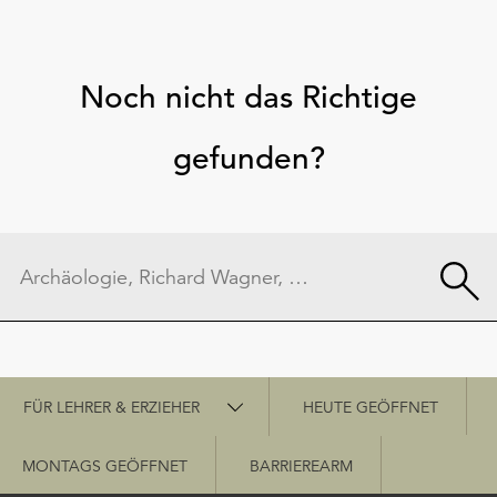
Noch nicht das Richtige
gefunden?
Schnellzugriff
FÜR LEHRER & ERZIEHER
HEUTE GEÖFFNET
MONTAGS GEÖFFNET
BARRIEREARM