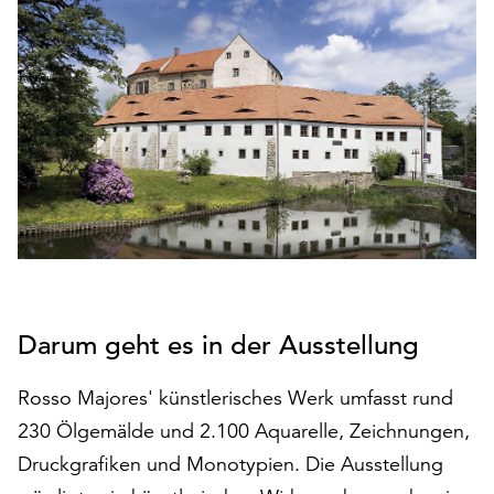
den
Betrieb
der
Seite
notwendig
sind
(funktionale
Cookies),
sowie
solche,
die
lediglich
zu
Darum geht es in der Ausstellung
anonymen
Statistikzwecken
Rosso Majores' künstlerisches Werk umfasst rund
genutzt
werden.
230 Ölgemälde und 2.100 Aquarelle, Zeichnungen,
Druckgrafiken und Monotypien. Die Ausstellung
Klicken
Sie