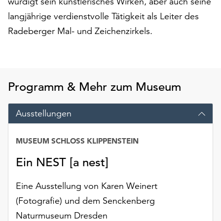
würdigt sein künstlerisches Wirken, aber auch seine
auf
langjährige verdienstvolle Tätigkeit als Leiter des
„Alle
Radeberger Mal- und Zeichenzirkels.
akzeptieren“,
um
alle
Cookies
zu
Programm & Mehr zum Museum
akzeptieren.
Sie
können
Ausstellungen
Ihr
Einverständnis
MUSEUM SCHLOSS KLIPPENSTEIN
jederzeit
ändern
Ein NEST [a nest]
und
widerrufen.
Eine Ausstellung von Karen Weinert
Dafür
(Fotografie) und dem Senckenberg
steht
Ihnen
Naturmuseum Dresden