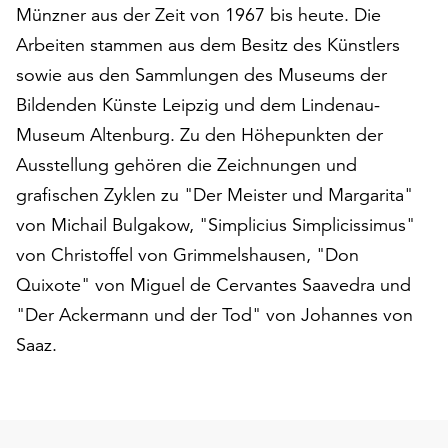
am
Münzner aus der Zeit von 1967 bis heute. Die
Ende
Arbeiten stammen aus dem Besitz des Künstlers
der
sowie aus den Sammlungen des Museums der
Seite
die
Bildenden Künste Leipzig und dem Lindenau-
Schaltfläche
Museum Altenburg. Zu den Höhepunkten der
„Cookie-
Ausstellung gehören die Zeichnungen und
Einstellungen“
zur
grafischen Zyklen zu "Der Meister und Margarita"
Verfügung.
von Michail Bulgakow, "Simplicius Simplicissimus"
Funktionale
von Christoffel von Grimmelshausen, "Don
Cookies
Quixote" von Miguel de Cervantes Saavedra und
werden
auch
"Der Ackermann und der Tod" von Johannes von
ohne
Saaz.
Ihr
Einverständnis
weiterhin
ausgeführt.