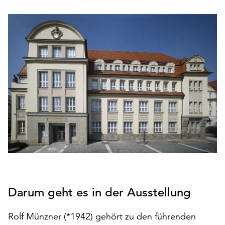
den
Betrieb
der
Seite
notwendig
sind
(funktionale
Cookies),
sowie
solche,
die
lediglich
zu
anonymen
Statistikzwecken
genutzt
Darum geht es in der Ausstellung
werden.
Klicken
Rolf Münzner (*1942) gehört zu den führenden
Sie