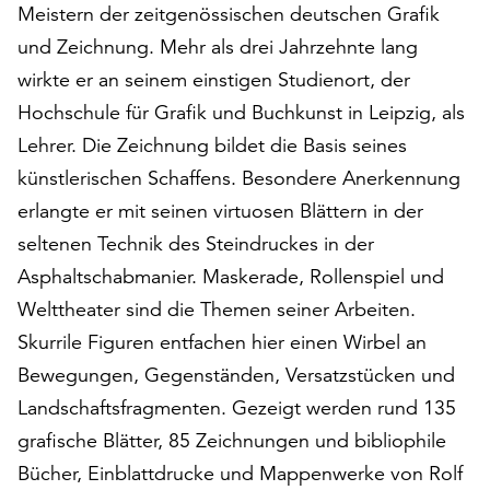
Meistern der zeitgenössischen deutschen Grafik
auf
und Zeichnung. Mehr als drei Jahrzehnte lang
„Alle
akzeptieren“,
wirkte er an seinem einstigen Studienort, der
um
Hochschule für Grafik und Buchkunst in Leipzig, als
alle
Lehrer. Die Zeichnung bildet die Basis seines
Cookies
zu
künstlerischen Schaffens. Besondere Anerkennung
akzeptieren.
erlangte er mit seinen virtuosen Blättern in der
Sie
seltenen Technik des Steindruckes in der
können
Ihr
Asphaltschabmanier. Maskerade, Rollenspiel und
Einverständnis
Welttheater sind die Themen seiner Arbeiten.
jederzeit
Skurrile Figuren entfachen hier einen Wirbel an
ändern
und
Bewegungen, Gegenständen, Versatzstücken und
widerrufen.
Landschaftsfragmenten. Gezeigt werden rund 135
Dafür
grafische Blätter, 85 Zeichnungen und bibliophile
steht
Bücher, Einblattdrucke und Mappenwerke von Rolf
Ihnen