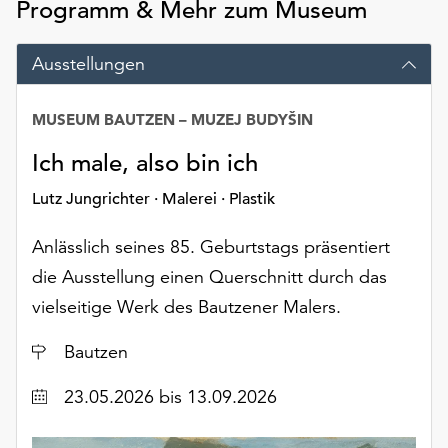
Programm & Mehr zum Museum
Möchten
Sie
die
Ausstellungen
verwendeten
Cookies
MUSEUM BAUTZEN – MUZEJ BUDYŠIN
anpassen,
erreichen
Ich male, also bin ich
Sie
die
Lutz Jungrichter · Malerei · Plastik
Einstellungen
über
Anlässlich seines 85. Geburtstags präsentiert
die
die Ausstellung einen Querschnitt durch das
Schaltfläche
vielseitige Werk des Bautzener Malers.
„Auswählen“.
Weitere
Ort
Bautzen
Informationen
Datum
finden
23.05.2026
bis 13.09.2026
Sie
in