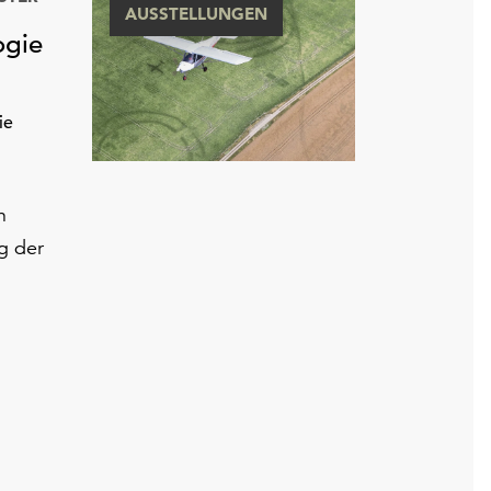
AUSSTELLUNGEN
ogie
ie
h
g der