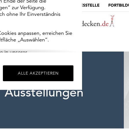
m Ende der Seite die
MUSEUMSPORTAL
DIE LANDESSTELLE
FORTBIL
ngen“ zur Verfügung.
h ohne Ihr Einverständnis
ookies anpassen, erreichen Sie
ltfläche „Auswählen“.
e in unserer
m
Impressum
.
ALLE AKZEPTIEREN
Ausstellungen