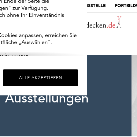
m Ende der Seite die
MUSEUMSPORTAL
DIE LANDESSTELLE
FORTBIL
ngen“ zur Verfügung.
h ohne Ihr Einverständnis
ookies anpassen, erreichen Sie
ltfläche „Auswählen“.
e in unserer
m
Impressum
.
ALLE AKZEPTIEREN
Ausstellungen