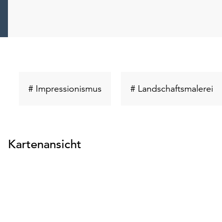
Schlüsselwort
Sc
# Impressionismus
# Landschaftsmalerei
suchen
su
Kartenansicht