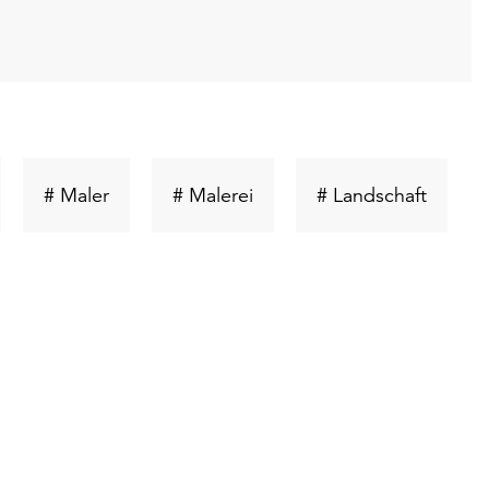
hlüsselwort
Schlüsselwort
Schlüsselwort
Schlüs
# Maler
# Malerei
# Landschaft
chen
suchen
suchen
suchen