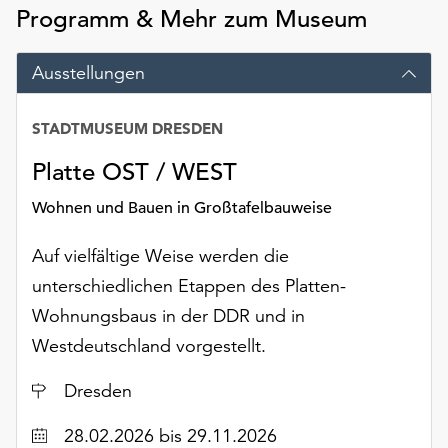
am
Programm & Mehr zum Museum
Ende
der
Ausstellungen
Seite
die
Schaltfläche
STADTMUSEUM DRESDEN
„Cookie-
Platte OST / WEST
Einstellungen“
zur
Wohnen und Bauen in Großtafelbauweise
Verfügung.
Funktionale
Auf vielfältige Weise werden die
Cookies
unterschiedlichen Etappen des Platten-
werden
auch
Wohnungsbaus in der DDR und in
ohne
Westdeutschland vorgestellt.
Ihr
Einverständnis
Ort
Dresden
weiterhin
ausgeführt.
Datum
28.02.2026
bis 29.11.2026