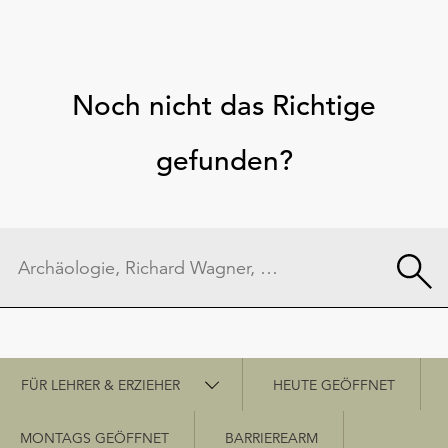
Noch nicht das Richtige
gefunden?
Schnellzugriff
FÜR LEHRER & ERZIEHER
HEUTE GEÖFFNET
MONTAGS GEÖFFNET
BARRIEREARM