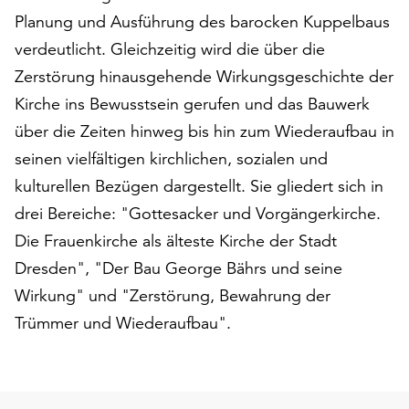
auf
Planung und Ausführung des barocken Kuppelbaus
„Alle
verdeutlicht. Gleichzeitig wird die über die
akzeptieren“,
Zerstörung hinausgehende Wirkungsgeschichte der
um
alle
Kirche ins Bewusstsein gerufen und das Bauwerk
Cookies
über die Zeiten hinweg bis hin zum Wiederaufbau in
zu
seinen vielfältigen kirchlichen, sozialen und
akzeptieren.
kulturellen Bezügen dargestellt. Sie gliedert sich in
Sie
können
drei Bereiche: "Gottesacker und Vorgängerkirche.
Ihr
Die Frauenkirche als älteste Kirche der Stadt
Einverständnis
Dresden", "Der Bau George Bährs und seine
jederzeit
ändern
Wirkung" und "Zerstörung, Bewahrung der
und
Trümmer und Wiederaufbau".
widerrufen.
Dafür
steht
Ihnen