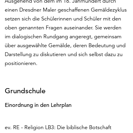
Ausgehend von dem im 16. Jahrhundert durch
auf
einen Dresdner Maler geschaffenen Gemäldezyklus
„Alle
setzen sich die Schülerinnen und Schüler mit den
akzeptieren“,
um
oben genannten Fragen auseinander. Sie werden
alle
im dialogischen Rundgang angeregt, gemeinsam
Cookies
über ausgewählte Gemälde, deren Bedeutung und
zu
akzeptieren.
Darstellung zu diskutieren und sich selbst dazu zu
Sie
positionieren.
können
Ihr
Einverständnis
jederzeit
Grundschule
ändern
und
Einordnung in den Lehrplan
widerrufen.
Dafür
steht
ev. RE - Religion LB3: Die biblische Botschaft
Ihnen