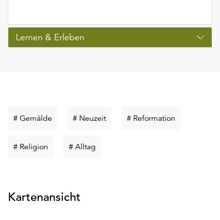
Lernen & Erleben
Schlüsselwort
Schlüsselwort
Schlüsselwor
# Gemälde
# Neuzeit
# Reformation
suchen
suchen
suchen
Schlüsselwort
Schlüsselwort
# Religion
# Alltag
suchen
suchen
Kartenansicht