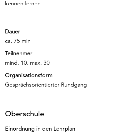
am
kennen lernen
Ende
der
Seite
Dauer
die
Schaltfläche
ca. 75 min
„Cookie-
Teilnehmer
Einstellungen“
zur
mind. 10, max. 30
Verfügung.
Funktionale
Organisationsform
Cookies
Gesprächsorientierter Rundgang
werden
auch
ohne
Ihr
Oberschule
Einverständnis
weiterhin
Einordnung in den Lehrplan
ausgeführt.