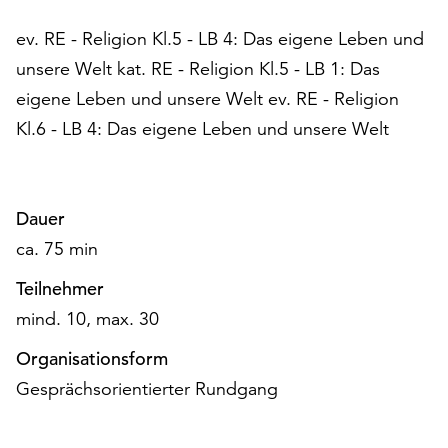
Möchten
Sie
ev. RE - Religion Kl.5 - LB 4: Das eigene Leben und
die
unsere Welt kat. RE - Religion Kl.5 - LB 1: Das
verwendeten
eigene Leben und unsere Welt ev. RE - Religion
Cookies
Kl.6 - LB 4: Das eigene Leben und unsere Welt
anpassen,
erreichen
Sie
die
Dauer
Einstellungen
über
ca. 75 min
die
Teilnehmer
Schaltfläche
„Auswählen“.
mind. 10, max. 30
Weitere
Organisationsform
Informationen
Gesprächsorientierter Rundgang
finden
Sie
in