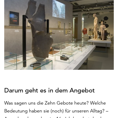
den
Betrieb
der
Seite
notwendig
sind
(funktionale
Cookies),
sowie
solche,
die
lediglich
zu
anonymen
Statistikzwecken
Darum geht es in dem Angebot
genutzt
werden.
Was sagen uns die Zehn Gebote heute? Welche
Bedeutung haben sie (noch) für unseren Alltag? –
Klicken
Sie