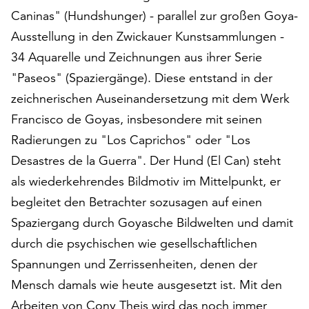
auf
Caninas" (Hundshunger) - parallel zur großen Goya-
„Alle
Ausstellung in den Zwickauer Kunstsammlungen -
akzeptieren“,
34 Aquarelle und Zeichnungen aus ihrer Serie
um
"Paseos" (Spaziergänge). Diese entstand in der
alle
Cookies
zeichnerischen Auseinandersetzung mit dem Werk
zu
Francisco de Goyas, insbesondere mit seinen
akzeptieren.
Radierungen zu "Los Caprichos" oder "Los
Sie
können
Desastres de la Guerra". Der Hund (El Can) steht
Ihr
als wiederkehrendes Bildmotiv im Mittelpunkt, er
Einverständnis
begleitet den Betrachter sozusagen auf einen
jederzeit
ändern
Spaziergang durch Goyasche Bildwelten und damit
und
durch die psychischen wie gesellschaftlichen
widerrufen.
Spannungen und Zerrissenheiten, denen der
Dafür
steht
Mensch damals wie heute ausgesetzt ist. Mit den
Ihnen
Arbeiten von Cony Theis wird das noch immer