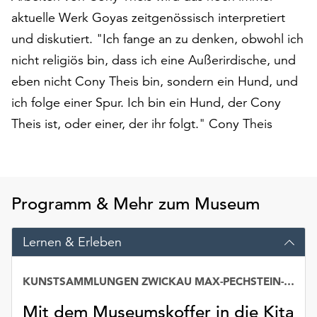
am
aktuelle Werk Goyas zeitgenössisch interpretiert
Ende
und diskutiert. "Ich fange an zu denken, obwohl ich
der
Seite
nicht religiös bin, dass ich eine Außerirdische, und
die
eben nicht Cony Theis bin, sondern ein Hund, und
Schaltfläche
ich folge einer Spur. Ich bin ein Hund, der Cony
„Cookie-
Einstellungen“
Theis ist, oder einer, der ihr folgt." Cony Theis
zur
Verfügung.
Funktionale
Cookies
Programm & Mehr zum Museum
werden
auch
ohne
Lernen & Erleben
Ihr
Einverständnis
KUNSTSAMMLUNGEN ZWICKAU MAX-PECHSTEIN-MUSEUM
weiterhin
ausgeführt.
Mit dem Museumskoffer in die Kita