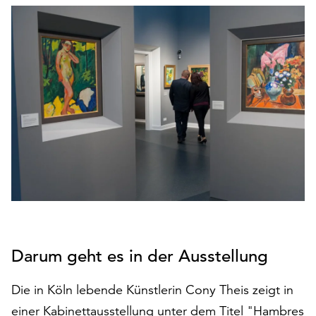
den
Betrieb
der
Seite
notwendig
sind
(funktionale
Cookies),
sowie
solche,
die
lediglich
zu
anonymen
Statistikzwecken
Darum geht es in der Ausstellung
genutzt
werden.
Die in Köln lebende Künstlerin Cony Theis zeigt in
Klicken
einer Kabinettausstellung unter dem Titel "Hambres
Sie