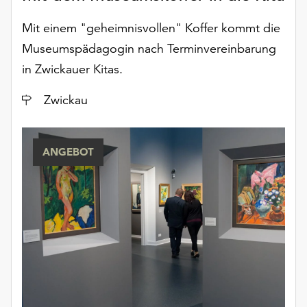
Möchten
Sie
Mit einem "geheimnisvollen" Koffer kommt die
die
Museumspädagogin nach Terminvereinbarung
verwendeten
in Zwickauer Kitas.
Cookies
anpassen,
Ort
Zwickau
erreichen
Sie
die
Einstellungen
ANGEBOT
über
die
Schaltfläche
„Auswählen“.
Weitere
Informationen
finden
Sie
in