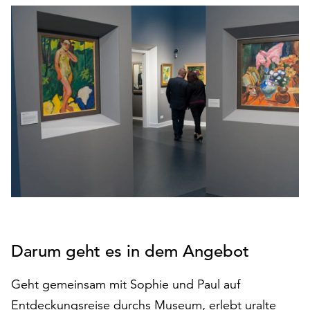
den
Betrieb
der
Seite
notwendig
sind
(funktionale
Cookies),
sowie
solche,
die
lediglich
zu
anonymen
Statistikzwecken
Darum geht es in dem Angebot
genutzt
werden.
Geht gemeinsam mit Sophie und Paul auf
Klicken
Entdeckungsreise durchs Museum, erlebt uralte
Sie