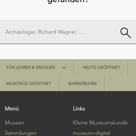
Schnellzugriff
FÜR LEHRER & ERZIEHER
HEUTE GEÖFFNET
MONTAGS GEÖFFNET
BARRIEREARM
Menü
Links
Museen
Kleine Museumskunde
Sammlungen
museum-digital