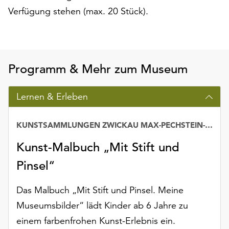
Möchten
Verfügung stehen (max. 20 Stück).
Sie
die
verwendeten
Cookies
anpassen,
Programm & Mehr zum Museum
erreichen
Sie
Lernen & Erleben
die
Einstellungen
über
KUNSTSAMMLUNGEN ZWICKAU MAX-PECHSTEIN-MUSEUM
die
Kunst-Malbuch „Mit Stift und
Schaltfläche
„Auswählen“.
Pinsel“
Weitere
Das Malbuch „Mit Stift und Pinsel. Meine
Informationen
finden
Museumsbilder“ lädt Kinder ab 6 Jahre zu
Sie
einem farbenfrohen Kunst-Erlebnis ein.
in