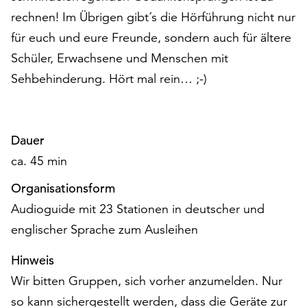
am
rechnen! Im Übrigen gibt´s die Hörführung nicht nur
Ende
für euch und eure Freunde, sondern auch für ältere
der
Seite
Schüler, Erwachsene und Menschen mit
die
Sehbehinderung. Hört mal rein… ;-)
Schaltfläche
„Cookie-
Einstellungen“
zur
Dauer
Verfügung.
ca. 45 min
Funktionale
Cookies
Organisationsform
werden
Audioguide mit 23 Stationen in deutscher und
auch
ohne
englischer Sprache zum Ausleihen
Ihr
Einverständnis
Hinweis
weiterhin
Wir bitten Gruppen, sich vorher anzumelden. Nur
ausgeführt.
so kann sichergestellt werden, dass die Geräte zur