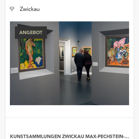
unserer
Ort
Zwickau
Datenschutzerklärung
oder
dem
ANGEBOT
Impressum
.
KUNSTSAMMLUNGEN ZWICKAU MAX-PECHSTEIN-MUSEUM