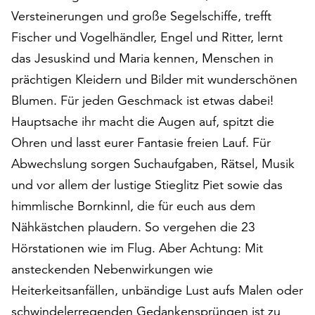
auf
Versteinerungen und große Segelschiffe, trefft
„Alle
Fischer und Vogelhändler, Engel und Ritter, lernt
akzeptieren“,
das Jesuskind und Maria kennen, Menschen in
um
prächtigen Kleidern und Bilder mit wunderschönen
alle
Cookies
Blumen. Für jeden Geschmack ist etwas dabei!
zu
Hauptsache ihr macht die Augen auf, spitzt die
akzeptieren.
Ohren und lasst eurer Fantasie freien Lauf. Für
Sie
können
Abwechslung sorgen Suchaufgaben, Rätsel, Musik
Ihr
und vor allem der lustige Stieglitz Piet sowie das
Einverständnis
himmlische Bornkinnl, die für euch aus dem
jederzeit
ändern
Nähkästchen plaudern. So vergehen die 23
und
Hörstationen wie im Flug. Aber Achtung: Mit
widerrufen.
ansteckenden Nebenwirkungen wie
Dafür
steht
Heiterkeitsanfällen, unbändige Lust aufs Malen oder
Ihnen
schwindelerregenden Gedankensprüngen ist zu