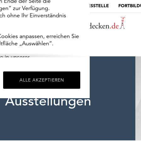
m Ende der Seite die
MUSEUMSPORTAL
DIE LANDESSTELLE
FORTBIL
ngen“ zur Verfügung.
h ohne Ihr Einverständnis
ookies anpassen, erreichen Sie
ltfläche „Auswählen“.
e in unserer
m
Impressum
.
ALLE AKZEPTIEREN
Ausstellungen