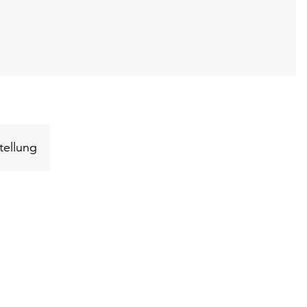
Schlüsselwort
tellung
suchen