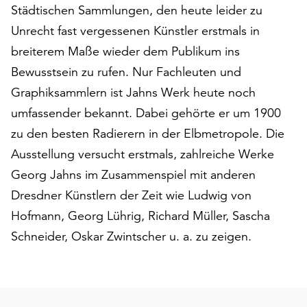
Städtischen Sammlungen, den heute leider zu
auf
„Alle
Unrecht fast vergessenen Künstler erstmals in
akzeptieren“,
breiterem Maße wieder dem Publikum ins
um
Bewusstsein zu rufen. Nur Fachleuten und
alle
Graphiksammlern ist Jahns Werk heute noch
Cookies
zu
umfassender bekannt. Dabei gehörte er um 1900
akzeptieren.
zu den besten Radierern in der Elbmetropole. Die
Sie
Ausstellung versucht erstmals, zahlreiche Werke
können
Ihr
Georg Jahns im Zusammenspiel mit anderen
Einverständnis
Dresdner Künstlern der Zeit wie Ludwig von
jederzeit
Hofmann, Georg Lührig, Richard Müller, Sascha
ändern
und
Schneider, Oskar Zwintscher u. a. zu zeigen.
widerrufen.
Dafür
steht
Ihnen