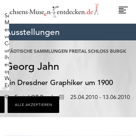
widerrufen.
Umscha
Sachsens-
Naviga
Museen-
entdecken.de
Ausstellungen
verwendet
Cookies,
um
STÄDTISCHE SAMMLUNGEN FREITAL SCHLOSS BURGK
Ihnen
Georg Jahn
ein
optimales
Webseiten-
Ein Dresdner Graphiker um 1900
Erlebnis
zu
Ort
Datum
Freital OT Burgk
25.04.2010 - 13.06.2010
bieten.
ALLE AKZEPTIEREN
Dazu
zählen
Cookies,
die
für