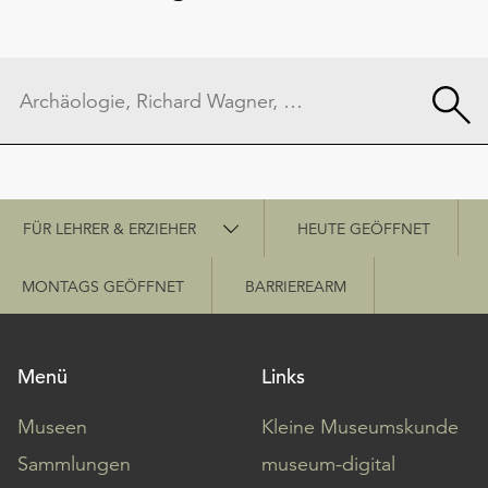
Schnellzugriff
FÜR LEHRER & ERZIEHER
HEUTE GEÖFFNET
MONTAGS GEÖFFNET
BARRIEREARM
Menü
Links
Museen
Kleine Museumskunde
Sammlungen
museum-digital