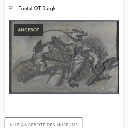
unserer
Ort
Freital OT Burgk
Datenschutzerklärung
oder
dem
ANGEBOT
Impressum
.
ALLE ANGEBOTE DES MUSEUMS