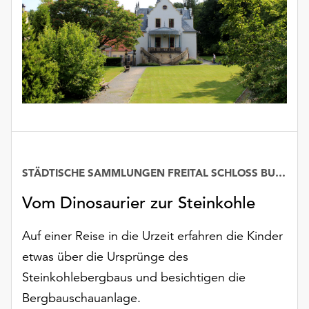
Möchten
Sie
die
verwendeten
Cookies
anpassen,
erreichen
Sie
die
Einstellungen
über
STÄDTISCHE SAMMLUNGEN FREITAL SCHLOSS BURGK
die
Schaltfläche
Vom Dinosaurier zur Steinkohle
„Auswählen“.
Auf einer Reise in die Urzeit erfahren die Kinder
Weitere
etwas über die Ursprünge des
Informationen
finden
Steinkohlebergbaus und besichtigen die
Sie
Bergbauschauanlage.
in