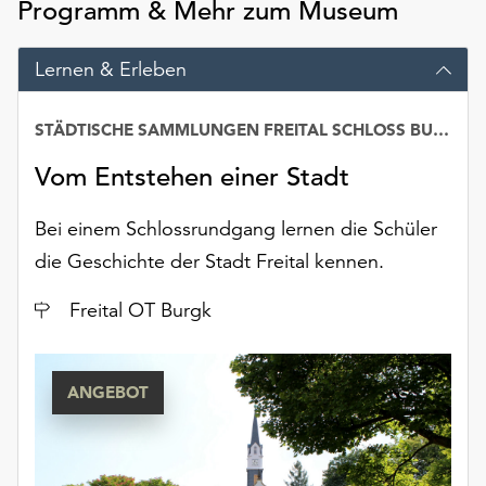
Programm & Mehr zum Museum
am
Ende
der
Lernen & Erleben
Seite
die
STÄDTISCHE SAMMLUNGEN FREITAL SCHLOSS BURGK
Schaltfläche
„Cookie-
Vom Entstehen einer Stadt
Einstellungen“
zur
Bei einem Schlossrundgang lernen die Schüler
Verfügung.
Funktionale
die Geschichte der Stadt Freital kennen.
Cookies
Ort
werden
Freital OT Burgk
auch
ohne
Ihr
ANGEBOT
Einverständnis
weiterhin
ausgeführt.