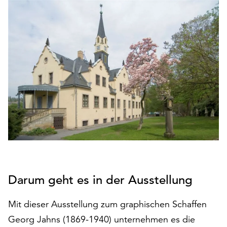
den
Betrieb
der
Seite
notwendig
sind
(funktionale
Cookies),
sowie
solche,
die
lediglich
zu
anonymen
Statistikzwecken
Darum geht es in der Ausstellung
genutzt
werden.
Mit dieser Ausstellung zum graphischen Schaffen
Klicken
Georg Jahns (1869-1940) unternehmen es die
Sie