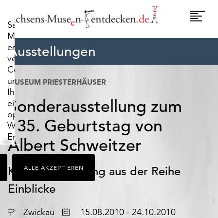
widerrufen.
Umscha
Sachsens-
Naviga
Museen-
entdecken.de
Ausstellungen
verwendet
Cookies,
um
MUSEUM PRIESTERHÄUSER
Ihnen
Sonderausstellung zum
ein
optimales
135. Geburtstag von
Webseiten-
Erlebnis
Albert Schweitzer
zu
bieten.
Kleine Ausstellung aus der Reihe
ALLE AKZEPTIEREN
Dazu
zählen
Einblicke
Cookies,
die
Ort
Datum
Zwickau
15.08.2010 - 24.10.2010
für