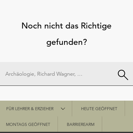
Noch nicht das Richtige
gefunden?
Schnellzugriff
FÜR LEHRER & ERZIEHER
HEUTE GEÖFFNET
MONTAGS GEÖFFNET
BARRIEREARM