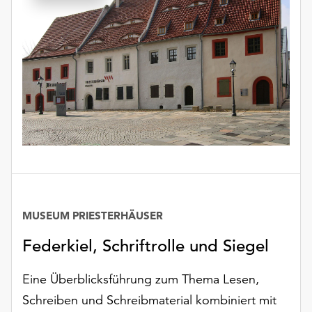
Möchten
Sie
die
verwendeten
Cookies
anpassen,
erreichen
Sie
die
Einstellungen
über
die
Schaltfläche
MUSEUM PRIESTERHÄUSER
„Auswählen“.
Federkiel, Schriftrolle und Siegel
Weitere
Informationen
finden
Eine Überblicksführung zum Thema Lesen,
Sie
Schreiben und Schreibmaterial kombiniert mit
in