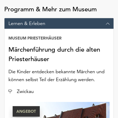
am
Programm & Mehr zum Museum
Ende
der
Seite
Lernen & Erleben
die
Schaltfläche
MUSEUM PRIESTERHÄUSER
„Cookie-
Einstellungen“
Märchenführung durch die alten
zur
Verfügung.
Priesterhäuser
Funktionale
Cookies
Die Kinder entdecken bekannte Märchen und
werden
können selbst Teil der Erzählung werden.
auch
ohne
Ort
Zwickau
Ihr
Einverständnis
weiterhin
ausgeführt.
ANGEBOT