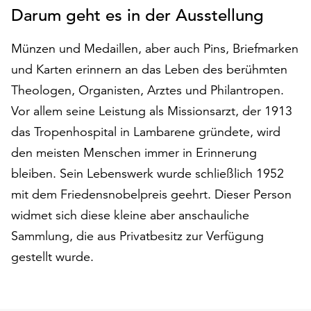
Darum geht es in der Ausstellung
auf
„Alle
akzeptieren“,
Münzen und Medaillen, aber auch Pins, Briefmarken
um
und Karten erinnern an das Leben des berühmten
alle
Theologen, Organisten, Arztes und Philantropen.
Cookies
zu
Vor allem seine Leistung als Missionsarzt, der 1913
akzeptieren.
das Tropenhospital in Lambarene gründete, wird
Sie
den meisten Menschen immer in Erinnerung
können
bleiben. Sein Lebenswerk wurde schließlich 1952
Ihr
Einverständnis
mit dem Friedensnobelpreis geehrt. Dieser Person
jederzeit
widmet sich diese kleine aber anschauliche
ändern
Sammlung, die aus Privatbesitz zur Verfügung
und
widerrufen.
gestellt wurde.
Dafür
steht
Ihnen