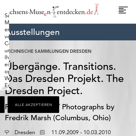
widerrufen.
Umscha
Sachsens-
Naviga
Museen-
entdecken.de
Ausstellungen
verwendet
Cookies,
um
TECHNISCHE SAMMLUNGEN DRESDEN
Ihnen
Übergänge. Transitions.
ein
optimales
Das Dresden Projekt. The
Webseiten-
Erlebnis
Dresden Project.
zu
bieten.
Fotografien von/ Photographs by
ALLE AKZEPTIEREN
Dazu
zählen
Fredrik Marsh (Columbus, Ohio)
Cookies,
die
Ort
Datum
Dresden
11.09.2009 - 10.03.2010
für