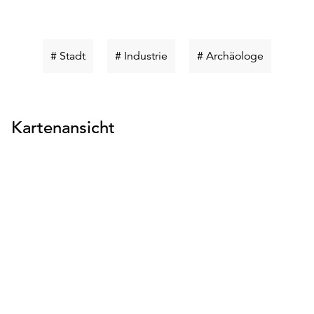
Schlüsselwort
Schlüsselwort
Schlüssel
# Stadt
# Industrie
# Archäologe
suchen
suchen
suchen
Kartenansicht