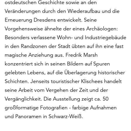
ostdeutschen Geschichte sowie an den
am
Ende
Veränderungen durch den Wiederaufbau und die
der
Erneuerung Dresdens entwickelt. Seine
Seite
Vorgehensweise ähnelte der eines Archäologen:
die
Schaltfläche
Besonders verlassene Wohn- und Industriegebäude
„Cookie-
in den Randzonen der Stadt übten auf ihn eine fast
Einstellungen“
magische Anziehung aus. Fredrik Marsh
zur
Verfügung.
konzentriert sich in seinen Bildern auf Spuren
Funktionale
gelebten Lebens, auf die Überlagerung historischer
Cookies
Schichten. Jenseits touristischer Klischees handelt
werden
seine Arbeit vom Vergehen der Zeit und der
auch
ohne
Vergänglichkeit. Die Ausstellung zeigt ca. 50
Ihr
großformatige Fotografien - farbige Aufnahmen
Einverständnis
und Panoramen in Schwarz-Weiß.
weiterhin
ausgeführt.