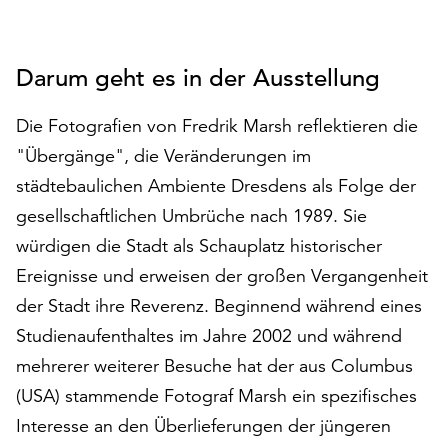
auf
„Alle
akzeptieren“,
Darum geht es in der Ausstellung
um
alle
Die Fotografien von Fredrik Marsh reflektieren die
Cookies
"Übergänge", die Veränderungen im
zu
akzeptieren.
städtebaulichen Ambiente Dresdens als Folge der
Sie
gesellschaftlichen Umbrüche nach 1989. Sie
können
würdigen die Stadt als Schauplatz historischer
Ihr
Einverständnis
Ereignisse und erweisen der großen Vergangenheit
jederzeit
der Stadt ihre Reverenz. Beginnend während eines
ändern
Studienaufenthaltes im Jahre 2002 und während
und
mehrerer weiterer Besuche hat der aus Columbus
widerrufen.
Dafür
(USA) stammende Fotograf Marsh ein spezifisches
steht
Interesse an den Überlieferungen der jüngeren
Ihnen