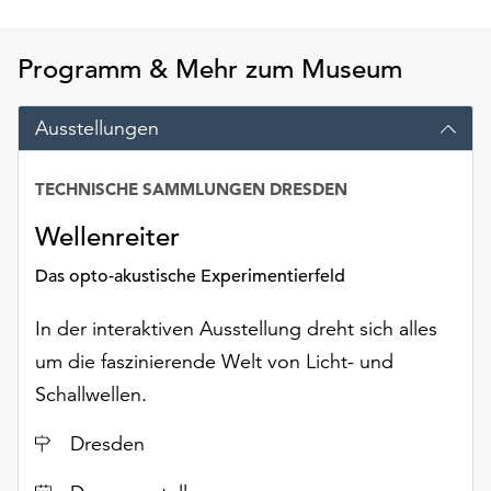
Möchten
Sie
Programm & Mehr zum Museum
die
verwendeten
Cookies
Ausstellungen
anpassen,
erreichen
TECHNISCHE SAMMLUNGEN DRESDEN
Sie
Datum
die
Wellenreiter
Einstellungen
über
Das opto-akustische Experimentierfeld
die
Schaltfläche
In der interaktiven Ausstellung dreht sich alles
„Auswählen“.
um die faszinierende Welt von Licht- und
Weitere
Schallwellen.
Informationen
finden
Ort
Dresden
Sie
in