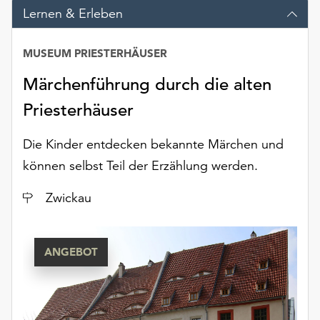
am
Lernen & Erleben
Ende
der
MUSEUM PRIESTERHÄUSER
Seite
die
Märchenführung durch die alten
Schaltfläche
„Cookie-
Priesterhäuser
Einstellungen“
zur
Die Kinder entdecken bekannte Märchen und
Verfügung.
können selbst Teil der Erzählung werden.
Funktionale
Cookies
Ort
Zwickau
werden
auch
ohne
ANGEBOT
Ihr
Einverständnis
weiterhin
ausgeführt.