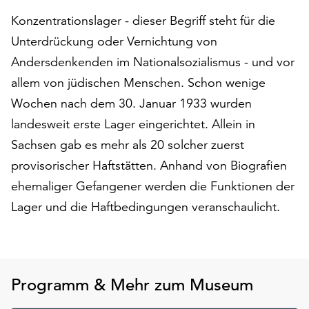
auf
Konzentrationslager - dieser Begriff steht für die
„Alle
Unterdrückung oder Vernichtung von
akzeptieren“,
Andersdenkenden im Nationalsozialismus - und vor
um
alle
allem von jüdischen Menschen. Schon wenige
Cookies
Wochen nach dem 30. Januar 1933 wurden
zu
landesweit erste Lager eingerichtet. Allein in
akzeptieren.
Sie
Sachsen gab es mehr als 20 solcher zuerst
können
provisorischer Haftstätten. Anhand von Biografien
Ihr
ehemaliger Gefangener werden die Funktionen der
Einverständnis
jederzeit
Lager und die Haftbedingungen veranschaulicht.
ändern
und
widerrufen.
Dafür
Programm & Mehr zum Museum
steht
Ihnen