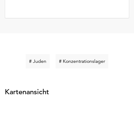
Schlüsselwort
Schlüsselwort
# Juden
# Konzentrationslager
suchen
suchen
Kartenansicht