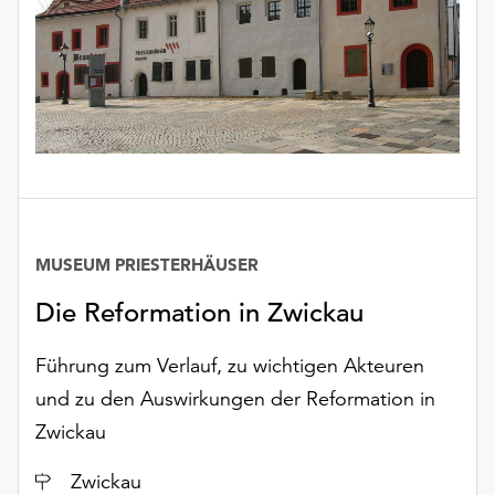
Möchten
Sie
die
verwendeten
Cookies
anpassen,
erreichen
Sie
die
Einstellungen
MUSEUM PRIESTERHÄUSER
über
die
Die Reformation in Zwickau
Schaltfläche
„Auswählen“.
Führung zum Verlauf, zu wichtigen Akteuren
Weitere
und zu den Auswirkungen der Reformation in
Informationen
Zwickau
finden
Sie
Ort
Zwickau
in