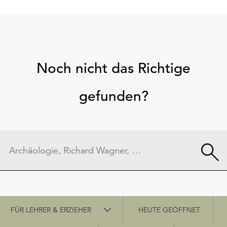
Noch nicht das Richtige
gefunden?
Schnellzugriff
FÜR LEHRER & ERZIEHER
HEUTE GEÖFFNET