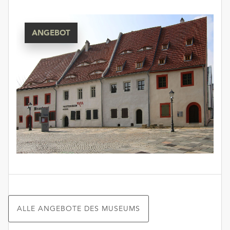
unserer
Datenschutzerklärung
oder
ANGEBOT
dem
Impressum
.
ALLE ANGEBOTE DES MUSEUMS