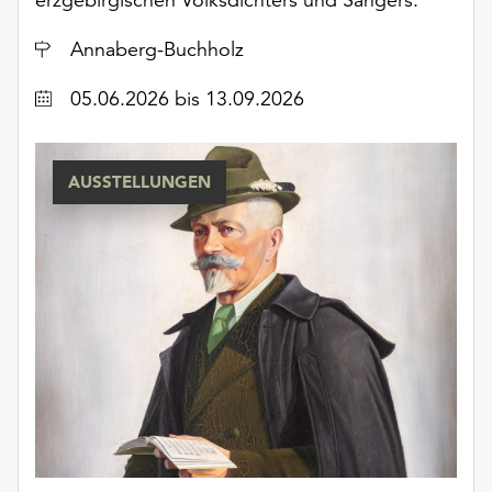
unserer
Datenschutzerklärung
Ort
Annaberg-Buchholz
oder
dem
Datum
05.06.2026
bis 13.09.2026
Impressum
.
AUSSTELLUNGEN