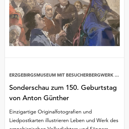
Möchten
Sie
die
verwendeten
Cookies
anpassen,
erreichen
Sie
die
Einstellungen
über
ERZGEBIRGSMUSEUM MIT BESUCHERBERGWERK „IM GÖSSNER“
die
Schaltfläche
Sonderschau zum 150. Geburtstag
„Auswählen“.
von Anton Günther
Weitere
Informationen
Einzigartige Originalfotografien und
finden
Liedpostkarten illustrieren Leben und Werk des
Sie
in
erzgebirgischen Volksdichters und Sängers.