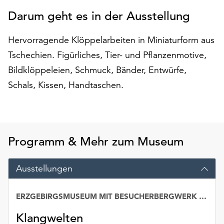
auf
Darum geht es in der Ausstellung
„Alle
akzeptieren“,
Hervorragende Klöppelarbeiten in Miniaturform aus
um
Tschechien. Figürliches, Tier- und Pflanzenmotive,
alle
Cookies
Bildklöppeleien, Schmuck, Bänder, Entwürfe,
zu
Schals, Kissen, Handtaschen.
akzeptieren.
Sie
können
Ihr
Einverständnis
Programm & Mehr zum Museum
jederzeit
ändern
Ausstellungen
und
widerrufen.
Dafür
ERZGEBIRGSMUSEUM MIT BESUCHERBERGWERK „IM GÖSSNER“
steht
Klangwelten
Ihnen