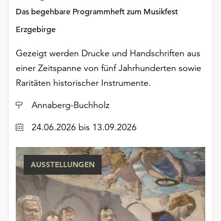
am
Das begehbare Programmheft zum Musikfest
Ende
der
Erzgebirge
Seite
die
Gezeigt werden Drucke und Handschriften aus
Schaltfläche
einer Zeitspanne von fünf Jahrhunderten sowie
„Cookie-
Raritäten historischer Instrumente.
Einstellungen“
zur
Ort
Annaberg-Buchholz
Verfügung.
Funktionale
Datum
24.06.2026
bis 13.09.2026
Cookies
werden
auch
ohne
AUSSTELLUNGEN
Ihr
Einverständnis
weiterhin
ausgeführt.