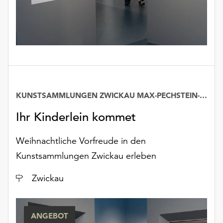
unserer
Datenschutzerklärung
oder
dem
Impressum
.
KUNSTSAMMLUNGEN ZWICKAU MAX-PECHSTEIN-MUSEUM
Ihr Kinderlein kommet
Weihnachtliche Vorfreude in den
Kunstsammlungen Zwickau erleben
Ort
Zwickau
ANGEBOT