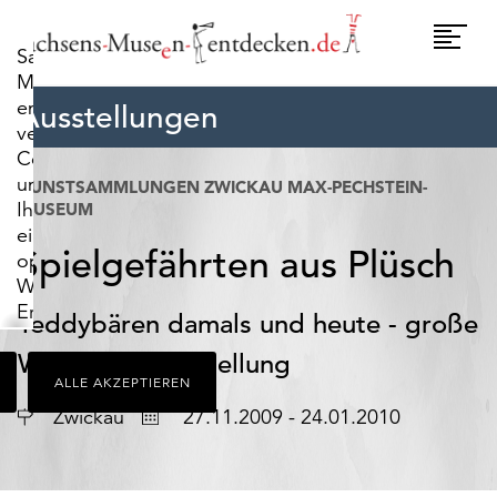
widerrufen.
Umscha
Sachsens-
Naviga
Museen-
entdecken.de
Ausstellungen
verwendet
Cookies,
um
KUNSTSAMMLUNGEN ZWICKAU MAX-PECHSTEIN-
Ihnen
MUSEUM
ein
Spielgefährten aus Plüsch
optimales
Webseiten-
Erlebnis
Teddybären damals und heute - große
zu
Weihnachtsausstellung
bieten.
ALLE AKZEPTIEREN
Dazu
zählen
Ort
Datum
Zwickau
27.11.2009 - 24.01.2010
Cookies,
die
für