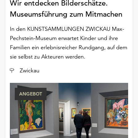
Wir entdecken Bilderschätze.
Möchten
Sie
Museumsführung zum Mitmachen
die
verwendeten
In den KUNSTSAMMLUNGEN ZWICKAU Max-
Cookies
Pechstein-Museum erwartet Kinder und ihre
anpassen,
erreichen
Familien ein erlebnisreicher Rundgang, auf dem
Sie
sie selbst zu Akteuren werden.
die
Einstellungen
Ort
Zwickau
über
die
Schaltfläche
ANGEBOT
„Auswählen“.
Weitere
Informationen
finden
Sie
in