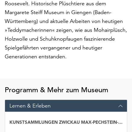
am
Roosevelt. Historische Plüschtiere aus dem
Ende
Margarete Steiff Museum in Giengen (Baden-
der
Württemberg) und aktuelle Arbeiten von heutigen
Seite
»Teddymacherinnen« zeigen, wie aus Mohairplüsch,
die
Schaltfläche
Holzwolle und Schuhknopfaugen faszinierende
„Cookie-
Spielgefährten vergangener und heutiger
Einstellungen“
Generationen entstanden.
zur
Verfügung.
Funktionale
Cookies
werden
Programm & Mehr zum Museum
auch
ohne
Ihr
Lernen & Erleben
Einverständnis
weiterhin
KUNSTSAMMLUNGEN ZWICKAU MAX-PECHSTEIN-MUSEUM
ausgeführt.