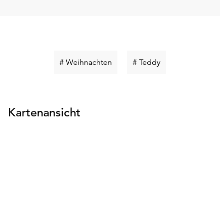
Schlüsselwort
Schlüsselwort
# Weihnachten
# Teddy
suchen
suchen
Kartenansicht