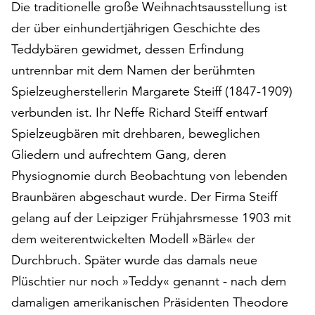
Die traditionelle große Weihnachtsausstellung ist
auf
der über einhundertjährigen Geschichte des
„Alle
akzeptieren“,
Teddybären gewidmet, dessen Erfindung
um
untrennbar mit dem Namen der berühmten
alle
Spielzeugherstellerin Margarete Steiff (1847-1909)
Cookies
zu
verbunden ist. Ihr Neffe Richard Steiff entwarf
akzeptieren.
Spielzeugbären mit drehbaren, beweglichen
Sie
Gliedern und aufrechtem Gang, deren
können
Physiognomie durch Beobachtung von lebenden
Ihr
Einverständnis
Braunbären abgeschaut wurde. Der Firma Steiff
jederzeit
gelang auf der Leipziger Frühjahrsmesse 1903 mit
ändern
dem weiterentwickelten Modell »Bärle« der
und
widerrufen.
Durchbruch. Später wurde das damals neue
Dafür
Plüschtier nur noch »Teddy« genannt - nach dem
steht
damaligen amerikanischen Präsidenten Theodore
Ihnen