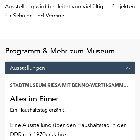
am
Ausstellung wird begleitet von vielfältigen Projekten
Ende
für Schulen und Vereine.
der
Seite
die
Schaltfläche
„Cookie-
Programm & Mehr zum Museum
Einstellungen“
zur
Ausstellungen
Verfügung.
Funktionale
Cookies
STADTMUSEUM RIESA MIT BENNO-WERTH-SAMMLUNG
werden
auch
Alles im Eimer
ohne
Ein Haushaltstag erzählt!
Ihr
Einverständnis
Eine Ausstellung über den Haushaltstag in der
weiterhin
ausgeführt.
DDR der 1970er Jahre