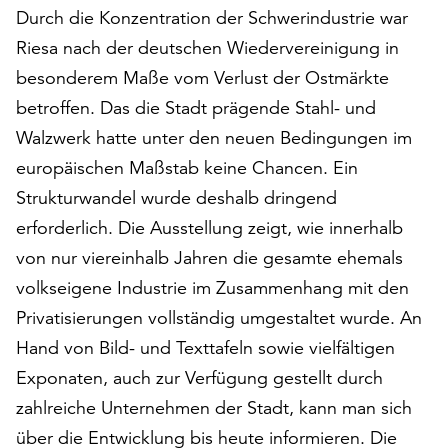
Durch die Konzentration der Schwerindustrie war
auf
„Alle
Riesa nach der deutschen Wiedervereinigung in
akzeptieren“,
besonderem Maße vom Verlust der Ostmärkte
um
betroffen. Das die Stadt prägende Stahl- und
alle
Cookies
Walzwerk hatte unter den neuen Bedingungen im
zu
europäischen Maßstab keine Chancen. Ein
akzeptieren.
Strukturwandel wurde deshalb dringend
Sie
erforderlich. Die Ausstellung zeigt, wie innerhalb
können
Ihr
von nur viereinhalb Jahren die gesamte ehemals
Einverständnis
volkseigene Industrie im Zusammenhang mit den
jederzeit
Privatisierungen vollständig umgestaltet wurde. An
ändern
und
Hand von Bild- und Texttafeln sowie vielfältigen
widerrufen.
Exponaten, auch zur Verfügung gestellt durch
Dafür
zahlreiche Unternehmen der Stadt, kann man sich
steht
Ihnen
über die Entwicklung bis heute informieren. Die