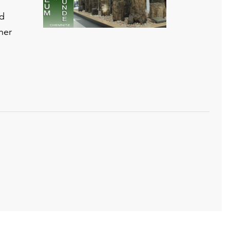
nd
ner