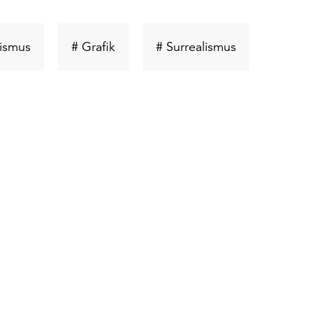
Schlüsselwort
Schlüsselwort
Schlüsselwort
lismus
# Grafik
# Surrealismus
suchen
suchen
suchen