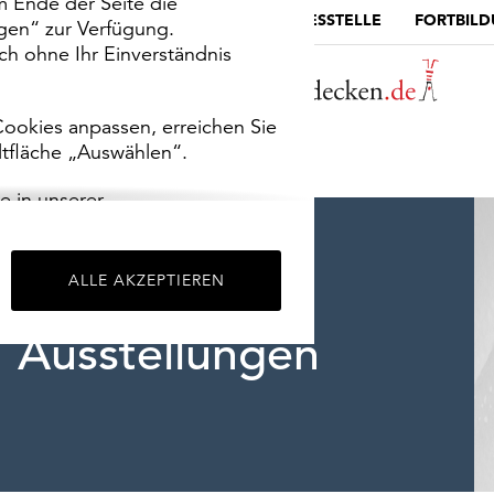
m Ende der Seite die
MUSEUMSPORTAL
DIE LANDESSTELLE
FORTBIL
ngen“ zur Verfügung.
h ohne Ihr Einverständnis
ookies anpassen, erreichen Sie
ltfläche „Auswählen“.
e in unserer
m
Impressum
.
ALLE AKZEPTIEREN
Ausstellungen