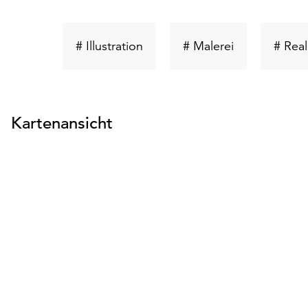
Schlüsselwort
Schlüsselwort
# Illustration
# Malerei
# Rea
suchen
suchen
Kartenansicht