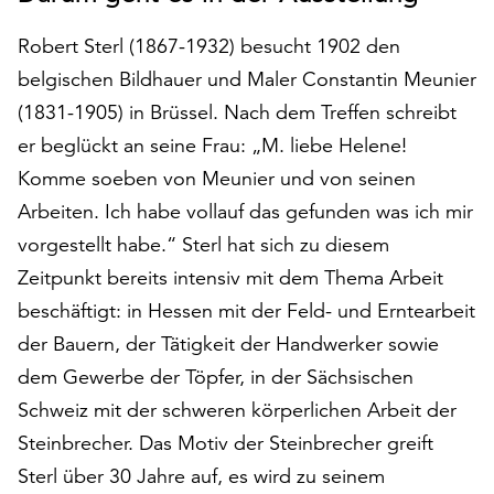
auf
Robert Sterl (1867-1932) besucht 1902 den
„Alle
akzeptieren“,
belgischen Bildhauer und Maler Constantin Meunier
um
(1831-1905) in Brüssel. Nach dem Treffen schreibt
alle
er beglückt an seine Frau: „M. liebe Helene!
Cookies
zu
Komme soeben von Meunier und von seinen
akzeptieren.
Arbeiten. Ich habe vollauf das gefunden was ich mir
Sie
vorgestellt habe.“ Sterl hat sich zu diesem
können
Ihr
Zeitpunkt bereits intensiv mit dem Thema Arbeit
Einverständnis
beschäftigt: in Hessen mit der Feld- und Erntearbeit
jederzeit
der Bauern, der Tätigkeit der Handwerker sowie
ändern
dem Gewerbe der Töpfer, in der Sächsischen
und
widerrufen.
Schweiz mit der schweren körperlichen Arbeit der
Dafür
Steinbrecher. Das Motiv der Steinbrecher greift
steht
Sterl über 30 Jahre auf, es wird zu seinem
Ihnen