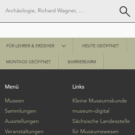
Schnellzugriff
FÜR LEHRER & ERZIEHER
HEUTE GEÖFFNET
MONTAGS GEÖFFNET
BARRIEREARM
Menü
Links
Museen
Kleine Museumskunde
Sammlungen
museum-digital
Ausstellungen
Sächsische Landesstelle
Veranstaltungen
für Museumswesen