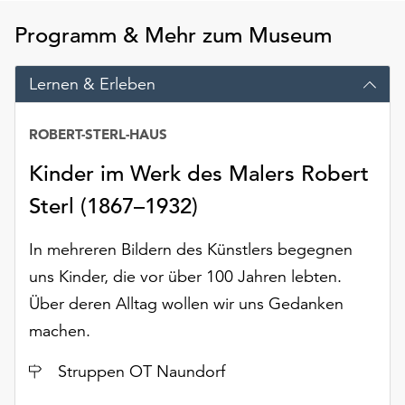
Möchten
Programm & Mehr zum Museum
Sie
die
verwendeten
Lernen & Erleben
Cookies
anpassen,
ROBERT-STERL-HAUS
erreichen
Sie
Kinder im Werk des Malers Robert
die
Einstellungen
Sterl (1867–1932)
über
die
In mehreren Bildern des Künstlers begegnen
Schaltfläche
uns Kinder, die vor über 100 Jahren lebten.
„Auswählen“.
Über deren Alltag wollen wir uns Gedanken
Weitere
machen.
Informationen
finden
Ort
Struppen OT Naundorf
Sie
in