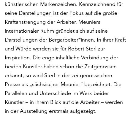
am
künstlerischen Markenzeichen. Kennzeichnend für
Ende
seine Darstellungen ist der Fokus auf die große
der
Kraftanstrengung der Arbeiter. Meuniers
Seite
die
internationaler Ruhm gründet sich auf seine
Schaltfläche
Darstellungen der Bergarbeiter*innen. In ihrer Kraft
„Cookie-
und Würde werden sie für Robert Sterl zur
Einstellungen“
Inspiration. Die enge inhaltliche Verbindung der
zur
Verfügung.
beiden Künstler haben schon die Zeitgenossen
Funktionale
erkannt, so wird Sterl in der zeitgenössischen
Cookies
Presse als „sächsischer Meunier“ bezeichnet. Die
werden
auch
Parallelen und Unterschiede im Werk beider
ohne
Künstler – in ihrem Blick auf die Arbeiter – werden
Ihr
in der Ausstellung erstmals aufgezeigt.
Einverständnis
weiterhin
ausgeführt.