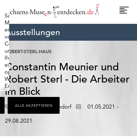
widerrufen.
Umscha
Sachsens-
Naviga
Museen-
entdecken.de
Ausstellungen
verwendet
Cookies,
um
ROBERT-STERL-HAUS
Ihnen
Constantin Meunier und
ein
optimales
Robert Sterl - Die Arbeiter
Webseiten-
Erlebnis
im Blick
zu
bieten.
Ort
Datum
Struppen OT Naundorf
ALLE AKZEPTIEREN
01.05.2021 -
Dazu
zählen
29.08.2021
Cookies,
die
für