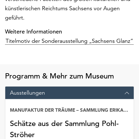
am
künstlerischen Reichtums Sachsens vor Augen
Ende
der
geführt.
Seite
die
Weitere Informationen
Schaltfläche
Titelmotiv der Sonderausstellung „Sachsens Glanz“
„Cookie-
Einstellungen“
zur
Verfügung.
Funktionale
Programm & Mehr zum Museum
Cookies
werden
Ausstellungen
auch
ohne
Ihr
MANUFAKTUR DER TRÄUME – SAMMLUNG ERIKA POHL-STRÖHER
Einverständnis
Schätze aus der Sammlung Pohl-
weiterhin
ausgeführt.
Ströher