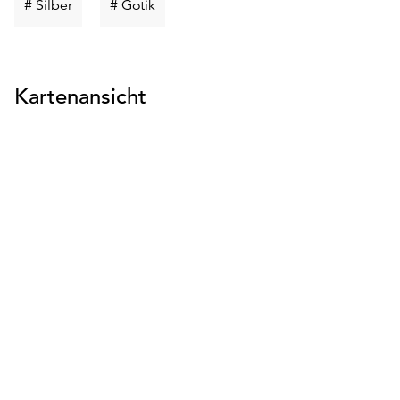
Schlüsselwort
Schlüsselwort
# Silber
# Gotik
suchen
suchen
Kartenansicht