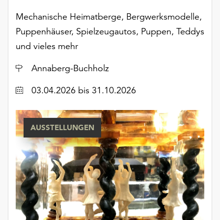
Möchten
Mechanische Heimatberge, Bergwerksmodelle,
Sie
die
Puppenhäuser, Spielzeugautos, Puppen, Teddys
verwendeten
und vieles mehr
Cookies
anpassen,
Ort
Annaberg-Buchholz
erreichen
Sie
Datum
03.04.2026
bis 31.10.2026
die
Einstellungen
über
AUSSTELLUNGEN
die
Schaltfläche
„Auswählen“.
Weitere
Informationen
finden
Sie
in