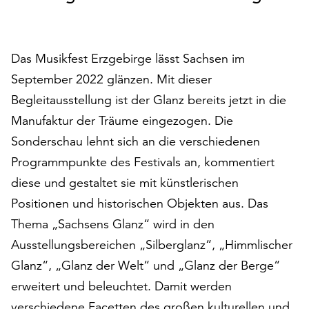
auf
„Alle
akzeptieren“,
Das Musikfest Erzgebirge lässt Sachsen im
um
alle
September 2022 glänzen. Mit dieser
Cookies
Begleitausstellung ist der Glanz bereits jetzt in die
zu
Manufaktur der Träume eingezogen. Die
akzeptieren.
Sie
Sonderschau lehnt sich an die verschiedenen
können
Programmpunkte des Festivals an, kommentiert
Ihr
diese und gestaltet sie mit künstlerischen
Einverständnis
Positionen und historischen Objekten aus. Das
jederzeit
ändern
Thema „Sachsens Glanz“ wird in den
und
Ausstellungsbereichen „Silberglanz“, „Himmlischer
widerrufen.
Glanz“, „Glanz der Welt“ und „Glanz der Berge“
Dafür
steht
erweitert und beleuchtet. Damit werden
Ihnen
verschiedene Facetten des großen kulturellen und