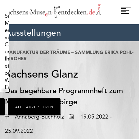
widerrufen.
Umscha
Sachsens-
Naviga
Museen-
entdecken.de
Ausstellungen
verwendet
Cookies,
um
MANUFAKTUR DER TRÄUME – SAMMLUNG ERIKA POHL-
Ihnen
STRÖHER
ein
Sachsens Glanz
optimales
Webseiten-
Erlebnis
Das begehbare Programmheft zum
zu
Musikfest Erzgebirge
bieten.
ALLE AKZEPTIEREN
Dazu
zählen
Ort
Datum
Annaberg-Buchholz
19.05.2022 -
Cookies,
die
25.09.2022
für