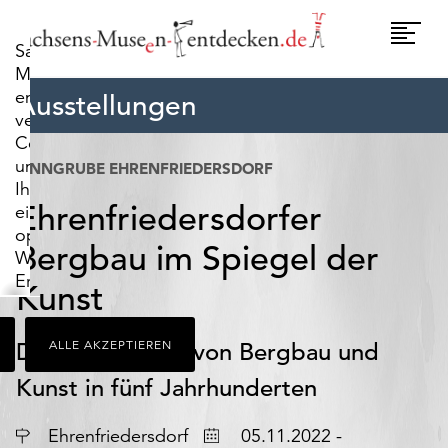
widerrufen.
Umscha
Sachsens-
Naviga
Museen-
entdecken.de
Ausstellungen
verwendet
Cookies,
um
ZINNGRUBE EHRENFRIEDERSDORF
Ihnen
Ehrenfriedersdorfer
ein
optimales
Bergbau im Spiegel der
Webseiten-
Erlebnis
Kunst
zu
bieten.
Die Verbindung von Bergbau und
ALLE AKZEPTIEREN
Dazu
zählen
Kunst in fünf Jahrhunderten
Cookies,
die
Ort
Datum
Ehrenfriedersdorf
05.11.2022 -
für