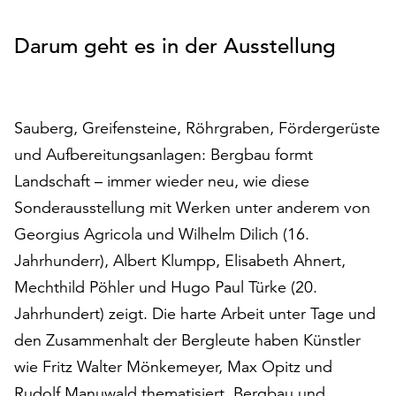
auf
„Alle
Darum geht es in der Ausstellung
akzeptieren“,
um
alle
Cookies
Sauberg, Greifensteine, Röhrgraben, Fördergerüste
zu
und Aufbereitungsanlagen: Bergbau formt
akzeptieren.
Sie
Landschaft – immer wieder neu, wie diese
können
Sonderausstellung mit Werken unter anderem von
Ihr
Georgius Agricola und Wilhelm Dilich (16.
Einverständnis
Jahrhunderr), Albert Klumpp, Elisabeth Ahnert,
jederzeit
ändern
Mechthild Pöhler und Hugo Paul Türke (20.
und
Jahrhundert) zeigt. Die harte Arbeit unter Tage und
widerrufen.
den Zusammenhalt der Bergleute haben Künstler
Dafür
steht
wie Fritz Walter Mönkemeyer, Max Opitz und
Ihnen
Rudolf Manuwald thematisiert. Bergbau und