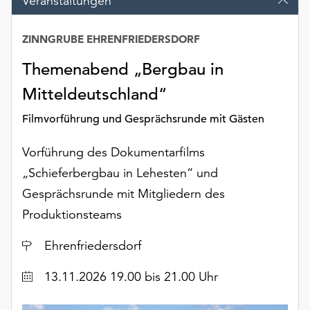
Veranstaltungen
Möchten
Sie
ZINNGRUBE EHRENFRIEDERSDORF
die
verwendeten
Themenabend „Bergbau in
Cookies
anpassen,
Mitteldeutschland“
erreichen
Filmvorführung und Gesprächsrunde mit Gästen
Sie
die
Vorführung des Dokumentarfilms
Einstellungen
über
„Schieferbergbau in Lehesten“ und
die
Gesprächsrunde mit Mitgliedern des
Schaltfläche
Produktionsteams
„Auswählen“.
Weitere
Ort
Ehrenfriedersdorf
Informationen
finden
Datum
13.11.2026 19.00 bis 21.00 Uhr
Sie
in