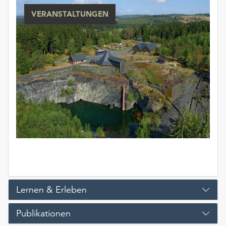
unserer
VERANSTALTUNGEN
Datenschutzerklärung
oder
dem
Impressum
.
Lernen & Erleben
Publikationen