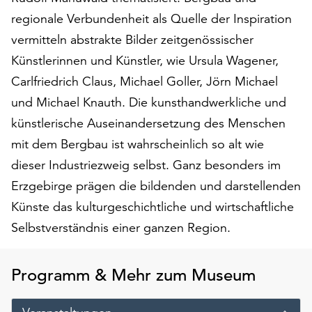
am
regionale Verbundenheit als Quelle der Inspiration
Ende
der
vermitteln abstrakte Bilder zeitgenössischer
Seite
Künstlerinnen und Künstler, wie Ursula Wagener,
die
Carlfriedrich Claus, Michael Goller, Jörn Michael
Schaltfläche
und Michael Knauth. Die kunsthandwerkliche und
„Cookie-
Einstellungen“
künstlerische Auseinandersetzung des Menschen
zur
mit dem Bergbau ist wahrscheinlich so alt wie
Verfügung.
dieser Industriezweig selbst. Ganz besonders im
Funktionale
Cookies
Erzgebirge prägen die bildenden und darstellenden
werden
Künste das kulturgeschichtliche und wirtschaftliche
auch
Selbstverständnis einer ganzen Region.
ohne
Ihr
Einverständnis
Programm & Mehr zum Museum
weiterhin
ausgeführt.