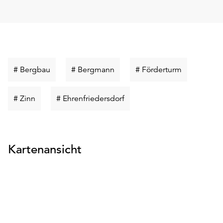
Schlüsselwort
Schlüsselwort
Schlüsselwo
# Bergbau
# Bergmann
# Förderturm
suchen
suchen
suchen
Schlüsselwort
Schlüsselwort
# Zinn
# Ehrenfriedersdorf
suchen
suchen
Kartenansicht