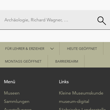
Schnellzugriff
FÜR LEHRER & ERZIEHER
HEUTE GEÖFFNET
MONTAGS GEÖFFNET
BARRIEREARM
Menü
Links
Museen
Kleine Museumskunde
Sammlungen
museum-digital
Ausstellungen
Sächsische Landesstelle