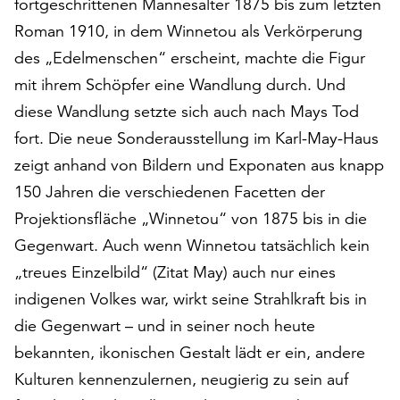
fortgeschrittenen Mannesalter 1875 bis zum letzten
am
Ende
Roman 1910, in dem Winnetou als Verkörperung
der
des „Edelmenschen“ erscheint, machte die Figur
Seite
mit ihrem Schöpfer eine Wandlung durch. Und
die
Schaltfläche
diese Wandlung setzte sich auch nach Mays Tod
„Cookie-
fort. Die neue Sonderausstellung im Karl-May-Haus
Einstellungen“
zeigt anhand von Bildern und Exponaten aus knapp
zur
150 Jahren die verschiedenen Facetten der
Verfügung.
Funktionale
Projektionsfläche „Winnetou“ von 1875 bis in die
Cookies
Gegenwart. Auch wenn Winnetou tatsächlich kein
werden
„treues Einzelbild“ (Zitat May) auch nur eines
auch
ohne
indigenen Volkes war, wirkt seine Strahlkraft bis in
Ihr
die Gegenwart – und in seiner noch heute
Einverständnis
bekannten, ikonischen Gestalt lädt er ein, andere
weiterhin
ausgeführt.
Kulturen kennenzulernen, neugierig zu sein auf