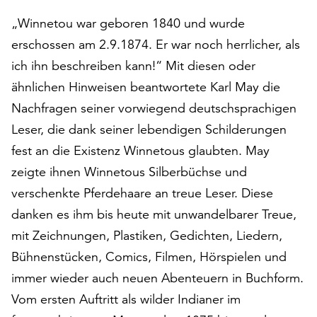
auf
„Winnetou war geboren 1840 und wurde
„Alle
erschossen am 2.9.1874. Er war noch herrlicher, als
akzeptieren“,
um
ich ihn beschreiben kann!“ Mit diesen oder
alle
ähnlichen Hinweisen beantwortete Karl May die
Cookies
Nachfragen seiner vorwiegend deutschsprachigen
zu
akzeptieren.
Leser, die dank seiner lebendigen Schilderungen
Sie
fest an die Existenz Winnetous glaubten. May
können
zeigte ihnen Winnetous Silberbüchse und
Ihr
verschenkte Pferdehaare an treue Leser. Diese
Einverständnis
jederzeit
danken es ihm bis heute mit unwandelbarer Treue,
ändern
mit Zeichnungen, Plastiken, Gedichten, Liedern,
und
Bühnenstücken, Comics, Filmen, Hörspielen und
widerrufen.
Dafür
immer wieder auch neuen Abenteuern in Buchform.
steht
Vom ersten Auftritt als wilder Indianer im
Ihnen