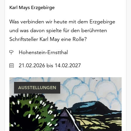
unserer
Karl Mays Erzgebirge
Datenschutzerklärung
oder
Was verbinden wir heute mit dem Erzgebirge
dem
und was davon spielte für den berühmten
Impressum
.
Schriftsteller Karl May eine Rolle?
Ort
Hohenstein-Ernstthal
Datum
21.02.2026
bis 14.02.2027
AUSSTELLUNGEN