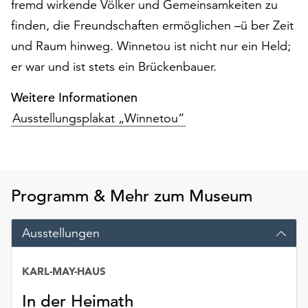
fremd wirkende Völker und Gemeinsamkeiten zu
Möchten
Sie
finden, die Freundschaften ermöglichen –ü ber Zeit
die
und Raum hinweg. Winnetou ist nicht nur ein Held;
verwendeten
er war und ist stets ein Brückenbauer.
Cookies
anpassen,
Weitere Informationen
erreichen
Ausstellungsplakat „Winnetou“
Sie
die
Einstellungen
über
die
Programm & Mehr zum Museum
Schaltfläche
„Auswählen“.
Ausstellungen
Weitere
Informationen
finden
KARL-MAY-HAUS
Sie
In der Heimath
in