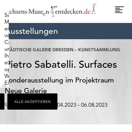
widerrufen.
Umscha
Sachsens-
Naviga
Museen-
entdecken.de
Ausstellungen
verwendet
Cookies,
um
STÄDTISCHE GALERIE DRESDEN – KUNSTSAMMLUNG
Ihnen
Pietro Sabatelli. Surfaces
ein
optimales
Webseiten-
Sonderausstellung im Projektraum
Erlebnis
zu
Neue Galerie
bieten.
ALLE AKZEPTIEREN
Dazu
Ort
Datum
Dresden
28.04.2023 - 06.08.2023
zählen
Cookies,
die
für