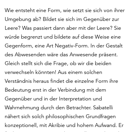
auf
Wie entsteht eine Form, wie setzt sie sich von ihrer
„Alle
Umgebung ab? Bildet sie sich im Gegenüber zur
akzeptieren“,
um
Leere? Was passiert dann aber mit der Leere? Sie
alle
würde begrenzt und bildete auf diese Weise eine
Cookies
Gegenform, eine Art Negativ-Form. In der Gestalt
zu
akzeptieren.
des Abwesenden wäre das Anwesende präsent.
Sie
Gleich stellt sich die Frage, ob wir die beiden
können
verwechseln könnten! Aus einem solchen
Ihr
Einverständnis
Verständnis heraus findet die einzelne Form ihre
jederzeit
Bedeutung erst in der Verbindung mit dem
ändern
Gegenüber und in der Interpretation und
und
Wahrnehmung durch den Betrachter. Sabatelli
widerrufen.
Dafür
nähert sich solch philosophischen Grundfragen
steht
konzeptionell, mit Akribie und hohem Aufwand. Er
Ihnen