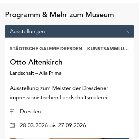
Möchten
Sie
Programm & Mehr zum Museum
die
verwendeten
Ausstellungen
Cookies
anpassen,
erreichen
STÄDTISCHE GALERIE DRESDEN – KUNSTSAMMLUNG
Sie
Otto Altenkirch
die
Einstellungen
Landschaft – Alla Prima
über
die
Ausstellung zum Meister der Dresdener
Schaltfläche
„Auswählen“.
impressionistischen Landschaftsmalerei
Weitere
Ort
Dresden
Informationen
finden
Datum
28.03.2026
bis 27.09.2026
Sie
in