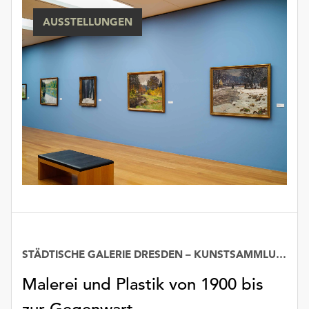
unserer
AUSSTELLUNGEN
Datenschutzerklärung
oder
dem
Impressum
.
STÄDTISCHE GALERIE DRESDEN – KUNSTSAMMLUNG
Datum
Malerei und Plastik von 1900 bis
zur Gegenwart