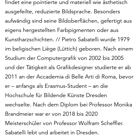
findet eine pointierte und materiell wie ästhetisch
am
Ende
ausgefeilte, reduzierte Bildsprache. Besonders
der
aufwändig sind seine Bildoberflächen, gefertigt aus
Seite
eigens hergestellten Farbpigmenten oder aus
die
Schaltfläche
Kunstharzschichten. // Pietro Sabatelli wurde 1979
„Cookie-
im beligischen Liège (Lüttich) geboren. Nach einem
Einstellungen“
Studium der Computergrafik von 2002 bis 2005
zur
Verfügung.
und der Tätigkeit als Grafikdesigner studierte er ab
Funktionale
2011 an der Accademia di Belle Arti di Roma, bevor
Cookies
er – anfangs als Erasmus-Student – an die
werden
Hochschule für Bildende Künste Dresden
auch
ohne
wechselte. Nach dem Diplom bei Professor Monika
Ihr
Brandmeier war er von 2018 bis 2020
Einverständnis
Meisterschüler von Professor Wolfram Scheffler.
weiterhin
ausgeführt.
Sabatelli lebt und arbeitet in Dresden.