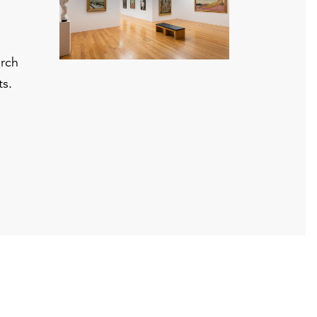
urch
ts.