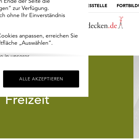
m Ende der Seite die
MUSEUMSPORTAL
DIE LANDESSTELLE
FORTBIL
ngen“ zur Verfügung.
h ohne Ihr Einverständnis
ookies anpassen, erreichen Sie
ltfläche „Auswählen“.
e in unserer
m
Impressum
.
ALLE AKZEPTIEREN
Freizeit