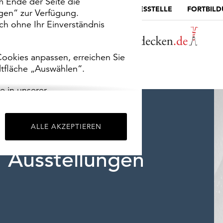
m Ende der Seite die
MUSEUMSPORTAL
DIE LANDESSTELLE
FORTBIL
ngen“ zur Verfügung.
h ohne Ihr Einverständnis
ookies anpassen, erreichen Sie
ltfläche „Auswählen“.
e in unserer
m
Impressum
.
ALLE AKZEPTIEREN
Ausstellungen