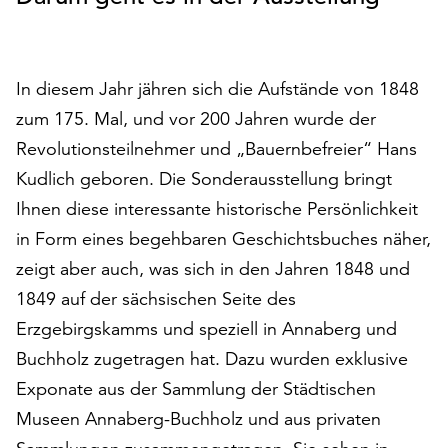
auf
„Alle
akzeptieren“,
In diesem Jahr jähren sich die Aufstände von 1848
um
alle
zum 175. Mal, und vor 200 Jahren wurde der
Cookies
Revolutionsteilnehmer und „Bauernbefreier“ Hans
zu
Kudlich geboren. Die Sonderausstellung bringt
akzeptieren.
Sie
Ihnen diese interessante historische Persönlichkeit
können
in Form eines begehbaren Geschichtsbuches näher,
Ihr
zeigt aber auch, was sich in den Jahren 1848 und
Einverständnis
jederzeit
1849 auf der sächsischen Seite des
ändern
Erzgebirgskamms und speziell in Annaberg und
und
Buchholz zugetragen hat. Dazu wurden exklusive
widerrufen.
Dafür
Exponate aus der Sammlung der Städtischen
steht
Museen Annaberg-Buchholz und aus privaten
Ihnen