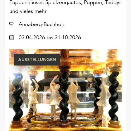
Puppenhäuser, Spielzeugautos, Puppen, Teddys
Möchten
Sie
und vieles mehr
die
Ort
verwendeten
Annaberg-Buchholz
Cookies
Datum
03.04.2026
bis 31.10.2026
anpassen,
erreichen
Sie
die
AUSSTELLUNGEN
Einstellungen
über
die
Schaltfläche
„Auswählen“.
Weitere
Informationen
finden
Sie
in