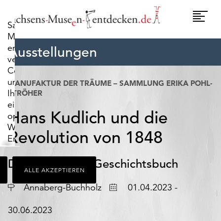
widerrufen.
Umscha
Sachsens-
Naviga
Museen-
entdecken.de
Ausstellungen
verwendet
Cookies,
um
MANUFAKTUR DER TRÄUME – SAMMLUNG ERIKA POHL-
Ihnen
STRÖHER
ein
Hans Kudlich und die
optimales
Webseiten-
Revolution von 1848
Erlebnis
zu
bieten.
Das begehbare Geschichtsbuch
ALLE AKZEPTIEREN
Dazu
zählen
Ort
Datum
Annaberg-Buchholz
01.04.2023 -
Cookies,
die
30.06.2023
für