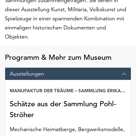
Sammlungen zusammengetragen. Sie sehen in
am
dieser Ausstellung Kunst, Militaria, Volkskunst und
Ende
der
Spielzeuge in einer spannenden Kombination mit
Seite
einmaligen historischen Dokumenten und
die
Objekten.
Schaltfläche
„Cookie-
Einstellungen“
Programm & Mehr zum Museum
zur
Verfügung.
Funktionale
Ausstellungen
Cookies
werden
MANUFAKTUR DER TRÄUME – SAMMLUNG ERIKA POHL-STRÖHER
auch
ohne
Schätze aus der Sammlung Pohl-
Ihr
Ströher
Einverständnis
weiterhin
ausgeführt.
Mechanische Heimatberge, Bergwerksmodelle,