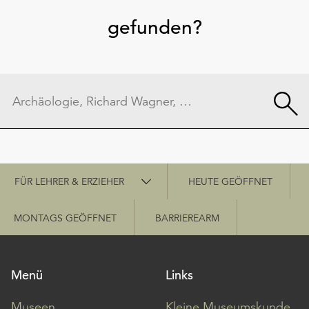
gefunden?
Schnellzugriff
FÜR LEHRER & ERZIEHER
HEUTE GEÖFFNET
MONTAGS GEÖFFNET
BARRIEREARM
Menü
Links
Museen
Kleine Museumskunde