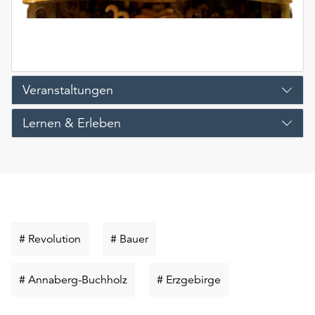
unserer
Datenschutzerklärung
oder
dem
Impressum
Veranstaltungen
.
Lernen & Erleben
Schlüsselwort
Schlüsselwort
# Revolution
# Bauer
suchen
suchen
Schlüsselwort
Schlüsselwort
# Annaberg-Buchholz
# Erzgebirge
suchen
suchen