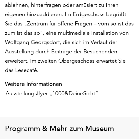
am
ablehnen, hinterfragen oder amüsiert zu Ihren
Ende
eigenen hinzuaddieren. Im Erdgeschoss begrüßt
der
Sie das „Zentrum für offene Fragen – vom so ist das
Seite
die
zum ist das so“, eine multimediale Installation von
Schaltfläche
Wolfgang Georgsdorf, die sich im Verlauf der
„Cookie-
Ausstellung durch Beiträge der Besuchenden
Einstellungen“
zur
erweitert. Im zweiten Obergeschoss erwartet Sie
Verfügung.
das Lesecafé.
Funktionale
Cookies
Weitere Informationen
werden
Ausstellungsflyer „1000&DeineSicht“
auch
ohne
Ihr
Einverständnis
weiterhin
Programm & Mehr zum Museum
ausgeführt.