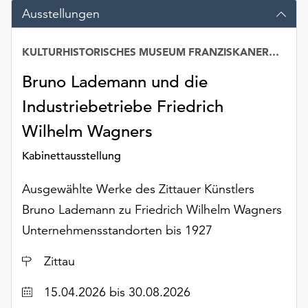
Möchten
Ausstellungen
Sie
die
KULTURHISTORISCHES MUSEUM FRANZISKANERKLOSTER
verwendeten
Cookies
Bruno Lademann und die
anpassen,
erreichen
Industriebetriebe Friedrich
Sie
Wilhelm Wagners
die
Einstellungen
Kabinettausstellung
über
die
Ausgewählte Werke des Zittauer Künstlers
Schaltfläche
Bruno Lademann zu Friedrich Wilhelm Wagners
„Auswählen“.
Unternehmensstandorten bis 1927
Weitere
Informationen
Ort
Zittau
finden
Sie
Datum
15.04.2026
bis 30.08.2026
in