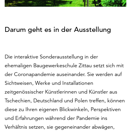
auf
„Alle
akzeptieren“,
um
Darum geht es in der Ausstellung
alle
Cookies
zu
akzeptieren.
Die interaktive Sonderausstellung in der
Sie
ehemaligen Baugewerkeschule Zittau setzt sich mit
können
Ihr
der Coronapandemie auseinander. Sie werden auf
Einverständnis
Sichtweisen, Werke und Installationen
jederzeit
zeitgenössischer Künstlerinnen und Künstler aus
ändern
und
Tschechien, Deutschland und Polen treffen, können
widerrufen.
diese zu Ihren eigenen Blickwinkeln, Perspektiven
Dafür
und Erfahrungen während der Pandemie ins
steht
Verhältnis setzen, sie gegeneinander abwägen,
Ihnen