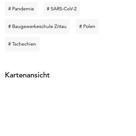
Schlüsselwort
Schlüsselwort
# Pandemie
# SARS-CoV-2
suchen
suchen
Schlüsselwort
Schlüsselwort
# Baugewerkeschule Zittau
# Polen
suchen
suchen
Schlüsselwort
# Tschechien
suchen
Kartenansicht