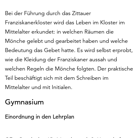
auf
Bei der Führung durch das Zittauer
„Alle
akzeptieren“,
Franziskanerkloster wird das Leben im Kloster im
um
Mittelalter erkundet: in welchen Räumen die
alle
Mönche gelebt und gearbeitet haben und welche
Cookies
zu
Bedeutung das Gebet hatte. Es wird selbst erprobt,
akzeptieren.
wie die Kleidung der Franziskaner aussah und
Sie
welchen Regeln die Mönche folgten. Der praktische
können
Ihr
Teil beschäftigt sich mit dem Schreiben im
Einverständnis
Mittelalter und mit Initialen.
jederzeit
ändern
Gymnasium
und
widerrufen.
Einordnung in den Lehrplan
Dafür
steht
Ihnen