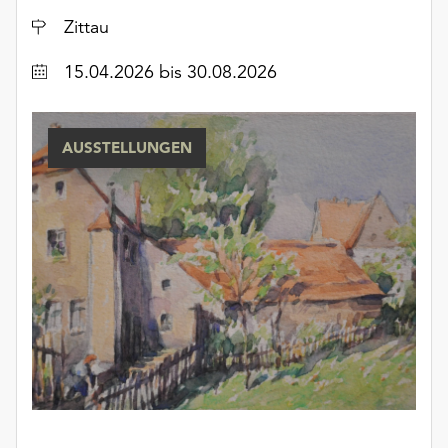
unserer
Ort
Zittau
Datenschutzerklärung
oder
Datum
15.04.2026
bis 30.08.2026
dem
Impressum
.
AUSSTELLUNGEN