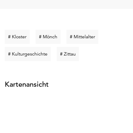
Schlüsselwort
Schlüsselwort
Schlüsselwort
# Kloster
# Mönch
# Mittelalter
suchen
suchen
suchen
Schlüsselwort
Schlüsselwort
# Kulturgeschichte
# Zittau
suchen
suchen
Kartenansicht