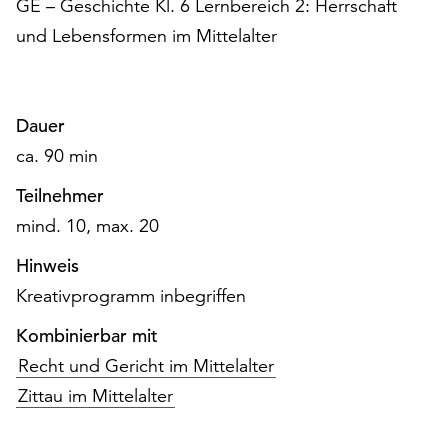
GE – Geschichte Kl. 6 Lernbereich 2: Herrschaft
am
Ende
und Lebensformen im Mittelalter
der
Seite
die
Schaltfläche
Dauer
„Cookie-
ca. 90 min
Einstellungen“
zur
Teilnehmer
Verfügung.
mind. 10, max. 20
Funktionale
Cookies
Hinweis
werden
Kreativprogramm inbegriffen
auch
ohne
Kombinierbar mit
Ihr
Recht und Gericht im Mittelalter
Einverständnis
Zittau im Mittelalter
weiterhin
ausgeführt.