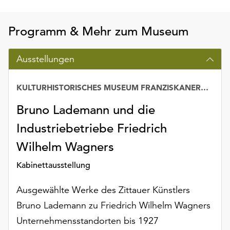
Möchten
Sie
Programm & Mehr zum Museum
die
verwendeten
Cookies
Ausstellungen
anpassen,
erreichen
KULTURHISTORISCHES MUSEUM FRANZISKANERKLOSTER
Sie
die
Bruno Lademann und die
Einstellungen
über
Industriebetriebe Friedrich
die
Wilhelm Wagners
Schaltfläche
„Auswählen“.
Kabinettausstellung
Weitere
Ausgewählte Werke des Zittauer Künstlers
Informationen
finden
Bruno Lademann zu Friedrich Wilhelm Wagners
Sie
Unternehmensstandorten bis 1927
in