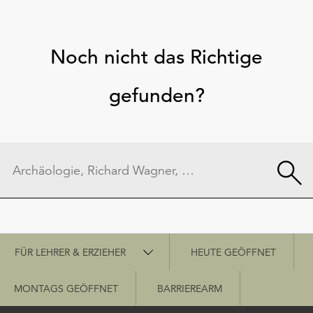
Noch nicht das Richtige
gefunden?
Schnellzugriff
FÜR LEHRER & ERZIEHER
HEUTE GEÖFFNET
MONTAGS GEÖFFNET
BARRIEREARM