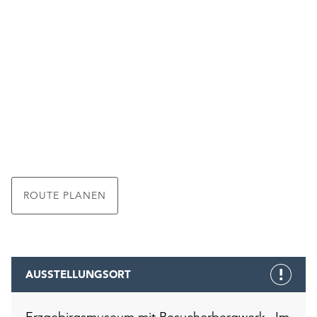
ROUTE PLANEN
AUSSTELLUNGSORT
Erzgebirgsmuseum mit Besucherbergwerk „Im