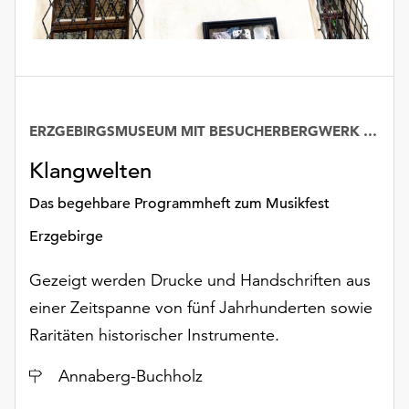
Möchten
Sie
die
verwendeten
Cookies
anpassen,
ERZGEBIRGSMUSEUM MIT BESUCHERBERGWERK „IM GÖSSNER“
erreichen
Sie
Klangwelten
die
Einstellungen
Das begehbare Programmheft zum Musikfest
über
Erzgebirge
die
Schaltfläche
Gezeigt werden Drucke und Handschriften aus
„Auswählen“.
einer Zeitspanne von fünf Jahrhunderten sowie
Weitere
Raritäten historischer Instrumente.
Informationen
finden
Ort
Annaberg-Buchholz
Sie
in