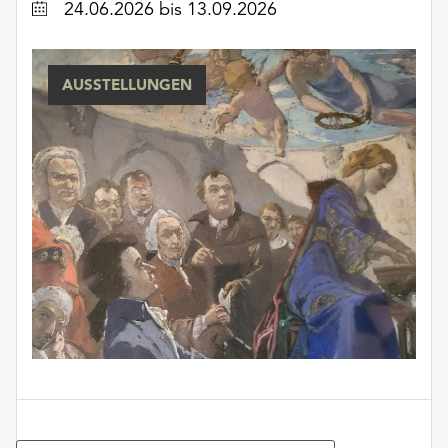
Datum
24.06.2026
bis 13.09.2026
unserer
Datenschutzerklärung
oder
AUSSTELLUNGEN
dem
Impressum
.