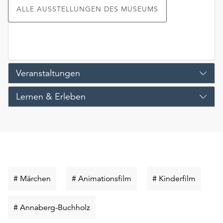
ALLE AUSSTELLUNGEN DES MUSEUMS
Veranstaltungen
Lernen & Erleben
Schlüsselwort
Schlüsselwort
Schlüss
# Märchen
# Animationsfilm
# Kinderfilm
suchen
suchen
suchen
Schlüsselwort
# Annaberg-Buchholz
suchen