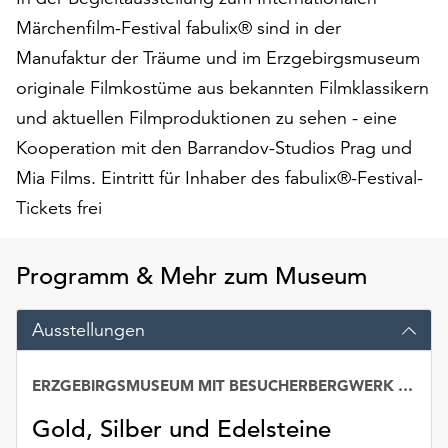
auf
Märchenfilm-Festival fabulix® sind in der
„Alle
Manufaktur der Träume und im Erzgebirgsmuseum
akzeptieren“,
originale Filmkostüme aus bekannten Filmklassikern
um
alle
und aktuellen Filmproduktionen zu sehen - eine
Cookies
Kooperation mit den Barrandov-Studios Prag und
zu
Mia Films. Eintritt für Inhaber des fabulix®-Festival-
akzeptieren.
Sie
Tickets frei
können
Ihr
Programm & Mehr zum Museum
Einverständnis
jederzeit
ändern
Ausstellungen
und
widerrufen.
ERZGEBIRGSMUSEUM MIT BESUCHERBERGWERK „IM GÖSSNER“
Dafür
steht
Gold, Silber und Edelsteine
Ihnen