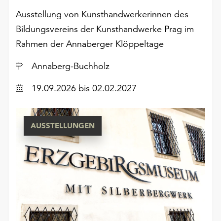
am
Ausstellung von Kunsthandwerkerinnen des
Ende
der
Bildungsvereins der Kunsthandwerke Prag im
Seite
Rahmen der Annaberger Klöppeltage
die
Schaltfläche
Ort
Annaberg-Buchholz
„Cookie-
Einstellungen“
Datum
19.09.2026
bis 02.02.2027
zur
Verfügung.
Funktionale
AUSSTELLUNGEN
Cookies
werden
auch
ohne
Ihr
Einverständnis
weiterhin
ausgeführt.