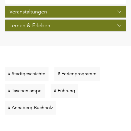
Veranstaltungen
Lernen & Erleben
Schlüsselwort
Schlüsselwort
# Stadtgeschichte
# Ferienprogramm
suchen
suchen
Schlüsselwort
Schlüsselwort
# Taschenlampe
# Führung
suchen
suchen
Schlüsselwort
# Annaberg-Buchholz
suchen