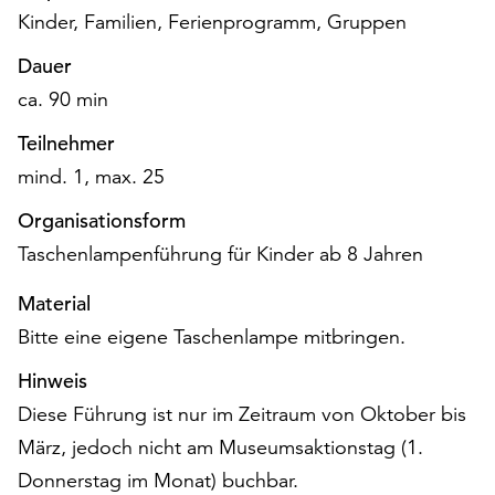
am
Kinder, Familien, Ferienprogramm, Gruppen
Ende
der
Dauer
Seite
ca. 90 min
die
Schaltfläche
Teilnehmer
„Cookie-
mind. 1, max. 25
Einstellungen“
zur
Organisationsform
Verfügung.
Taschenlampenführung für Kinder ab 8 Jahren
Funktionale
Cookies
Material
werden
Bitte eine eigene Taschenlampe mitbringen.
auch
ohne
Hinweis
Ihr
Diese Führung ist nur im Zeitraum von Oktober bis
Einverständnis
weiterhin
März, jedoch nicht am Museumsaktionstag (1.
ausgeführt.
Donnerstag im Monat) buchbar.