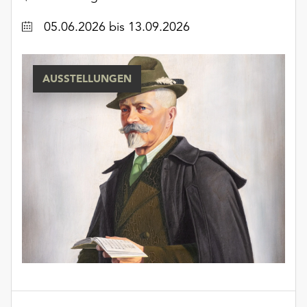
unserer
Datum
05.06.2026
bis 13.09.2026
Datenschutzerklärung
oder
dem
Impressum
AUSSTELLUNGEN
.