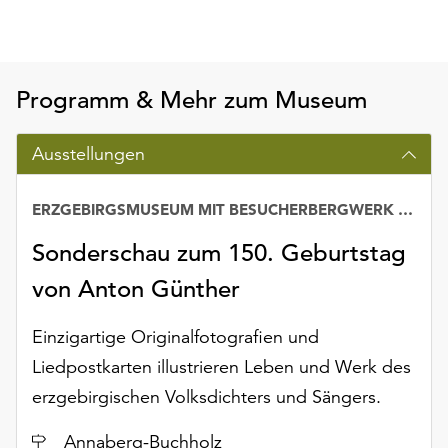
Möchten
Sie
die
verwendeten
Programm & Mehr zum Museum
Cookies
anpassen,
erreichen
Ausstellungen
Sie
die
ERZGEBIRGSMUSEUM MIT BESUCHERBERGWERK „IM GÖSSNER“
Einstellungen
über
Sonderschau zum 150. Geburtstag
die
von Anton Günther
Schaltfläche
„Auswählen“.
Einzigartige Originalfotografien und
Weitere
Liedpostkarten illustrieren Leben und Werk des
Informationen
finden
erzgebirgischen Volksdichters und Sängers.
Sie
Ort
Annaberg-Buchholz
in