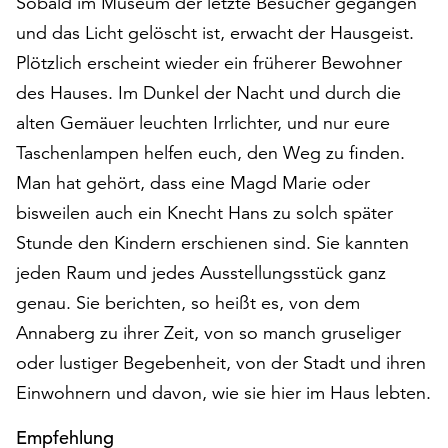
Sobald im Museum der letzte Besucher gegangen
auf
und das Licht gelöscht ist, erwacht der Hausgeist.
„Alle
Plötzlich erscheint wieder ein früherer Bewohner
akzeptieren“,
um
des Hauses. Im Dunkel der Nacht und durch die
alle
alten Gemäuer leuchten Irrlichter, und nur eure
Cookies
Taschenlampen helfen euch, den Weg zu finden.
zu
akzeptieren.
Man hat gehört, dass eine Magd Marie oder
Sie
bisweilen auch ein Knecht Hans zu solch später
können
Stunde den Kindern erschienen sind. Sie kannten
Ihr
jeden Raum und jedes Ausstellungsstück ganz
Einverständnis
jederzeit
genau. Sie berichten, so heißt es, von dem
ändern
Annaberg zu ihrer Zeit, von so manch gruseliger
und
oder lustiger Begebenheit, von der Stadt und ihren
widerrufen.
Dafür
Einwohnern und davon, wie sie hier im Haus lebten.
steht
Ihnen
Empfehlung