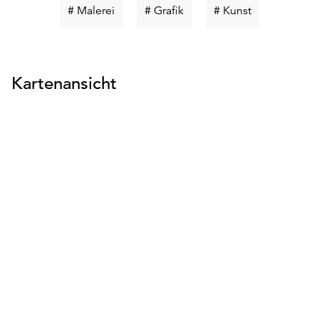
Schlüsselwort
Schlüsselwort
Schlüsselwor
# Malerei
# Grafik
# Kunst
suchen
suchen
suchen
Kartenansicht