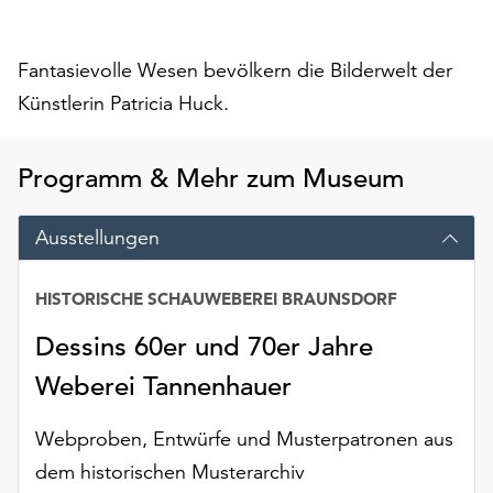
auf
„Alle
Fantasievolle Wesen bevölkern die Bilderwelt der
akzeptieren“,
um
Künstlerin Patricia Huck.
alle
Cookies
zu
Programm & Mehr zum Museum
akzeptieren.
Sie
Ausstellungen
können
Ihr
Einverständnis
HISTORISCHE SCHAUWEBEREI BRAUNSDORF
jederzeit
Dessins 60er und 70er Jahre
ändern
und
Weberei Tannenhauer
widerrufen.
Dafür
Webproben, Entwürfe und Musterpatronen aus
steht
dem historischen Musterarchiv
Ihnen