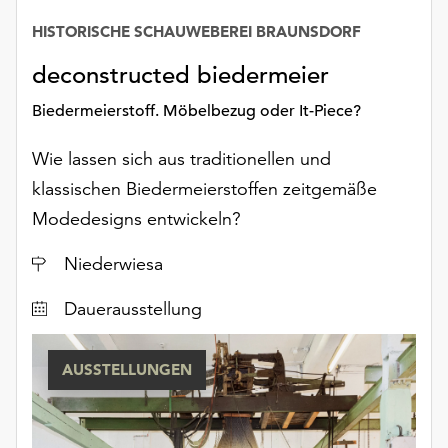
Möchten
HISTORISCHE SCHAUWEBEREI BRAUNSDORF
Datum
Sie
die
deconstructed biedermeier
verwendeten
Cookies
Biedermeierstoff. Möbelbezug oder It-Piece?
anpassen,
erreichen
Wie lassen sich aus traditionellen und
Sie
klassischen Biedermeierstoffen zeitgemäße
die
Modedesigns entwickeln?
Einstellungen
über
Ort
Niederwiesa
die
Schaltfläche
Dauerausstellung
„Auswählen“.
Weitere
AUSSTELLUNGEN
Informationen
finden
Sie
in